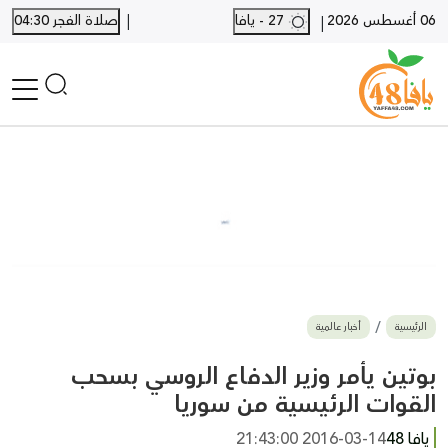
|
06 أغسطس 2026
27 - يافا
صلاة الفجر 04:30
|
الرئيسية
أخبار محلية
أخبار يافا
SHORTS
أخبار اللد والرملة
نكبة يافا 48
بيع وشراء
الرئيسية
أخبار عالمية
أخبار القدس
وفيات
بوتين يأمر وزير الدفاع الروسي بسحب
المزيد
القوات الرئيسية من سوريا
ارسل خبر
يافا 48
2016-03-14 21:43:00