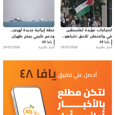
احتجاجات مؤيدة لفلسطين
خطة إيرانية جديدة لهرمز..
في واشنطن تلاحق نتنياهو..
ودعم خليجي يمنح طهران
يافا 48
هتافات وصفارات إنذار أمام
يافا 48
نفوذا غير مسبوق
أخبار عالمية
29/07/2026
أخبار عالمية
29/07/2026
مقر إقامته