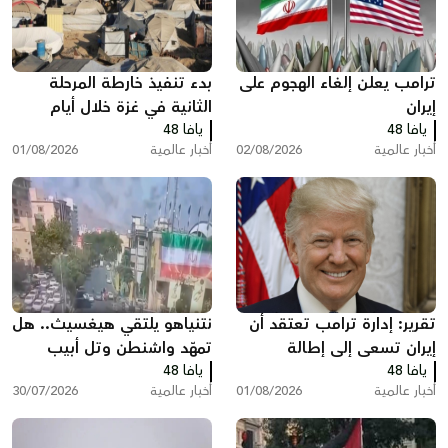
ترامب يعلن إلغاء الهجوم على
بدء تنفيذ خارطة المرحلة
إيران
الثانية في غزة خلال أيام
يافا 48
يافا 48
أخبار عالمية
02/08/2026
أخبار عالمية
01/08/2026
تقرير: إدارة ترامب تعتقد أن
نتنياهو يلتقي هيغسيث.. هل
إيران تسعى إلى إطالة
تمهّد واشنطن وتل أبيب
يافا 48
المفاوضات ودول خليجية
يافا 48
لضربة جديدة ضد إيران؟
أخبار عالمية
01/08/2026
أخبار عالمية
30/07/2026
تدعو إلى تصعيد أمريكي