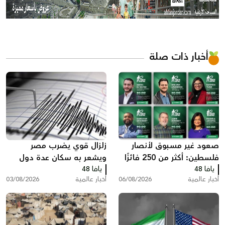
أخبار ذات صلة
صعود غير مسبوق لأنصار
زلزال قوي يضرب مصر
فلسطين: أكثر من 250 فائزًا
ويشعر به سكان عدة دول
يافا 48
بينهم 35 في الكونغرس
يافا 48
أخبار عالمية
06/08/2026
أخبار عالمية
03/08/2026