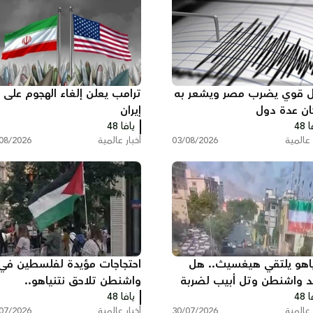
ال قوي يضرب مصر ويشعر به
ترامب يعلن إلغاء الهجوم على
ن عدة دول
إيران
 48
يافا 48
 عالمية
03/08/2026
أخبار عالمية
08/2026
ياهو يلتقي هيغسيث.. هل
احتجاجات مؤيدة لفلسطين في
ّد واشنطن وتل أبيب لضربة
واشنطن تلاحق نتنياهو..
 48
دة ضد إيران؟
يافا 48
هتافات وصفارات إنذار أمام م
 عالمية
30/07/2026
أخبار عالمية
07/2026