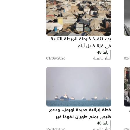
بدء تنفيذ خارطة المرحلة الثانية
في غزة خلال أيام
يافا 48
02/
أخبار عالمية
01/08/2026
خطة إيرانية جديدة لهرمز.. ودعم
خليجي يمنح طهران نفوذا غير
قر
يافا 48
مسبوق
29/
أخبار عالمية
29/07/2026