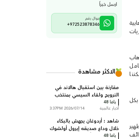
ارسل خبراً
جوال رقم
بية
+972523878346
يات
هاب
امل
الاكثر مشاهدة
ننا
مقارنة بين استقبال هالاند في
النرويج ولقاء السيسي بمنتخب
 بكل
مصر
يافا 48
أخبار عالمية
2026/07/14 3:37PM
شاهد : أردوغان يجهش بالبكاء
طهير
خلال وداع صديقه إيرول أولشوك
ائف
يافا 48
ونجله اللذين قُتلا في محاولة