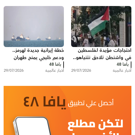
احتجاجات مؤيدة لفلسطين
خطة إيرانية جديدة لهرمز..
في واشنطن تلاحق نتنياهو..
ودعم خليجي يمنح طهران
يافا 48
هتافات وصفارات إنذار أمام
يافا 48
نفوذا غير مسبوق
أخبار عالمية
29/07/2026
أخبار عالمية
29/07/2026
مقر إقامته