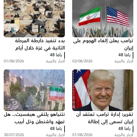
ترامب يعلن إلغاء الهجوم على
بدء تنفيذ خارطة المرحلة
إيران
الثانية في غزة خلال أيام
يافا 48
يافا 48
أخبار عالمية
02/08/2026
أخبار عالمية
01/08/2026
تقرير: إدارة ترامب تعتقد أن
نتنياهو يلتقي هيغسيث.. هل
إيران تسعى إلى إطالة
تمهّد واشنطن وتل أبيب
يافا 48
المفاوضات ودول خليجية
يافا 48
لضربة جديدة ضد إيران؟
أخبار عالمية
01/08/2026
أخبار عالمية
30/07/2026
تدعو إلى تصعيد أمريكي