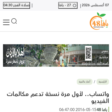
|
07 أغسطس 2026
27 - يافا
صلاة الفجر 04:30
|
الرئيسية
أخبار محلية
أخبار يافا
SHORTS
أخبار اللد والرملة
نكبة يافا 48
بيع وشراء
الرئيسية
أخبار عالمية
أخبار القدس
وفيات
واتساب.. لأول مرة نسخة تدعم مكالمات
المزيد
الفيديو
ارسل خبر
يافا 48
2016-05-15 06:47:00