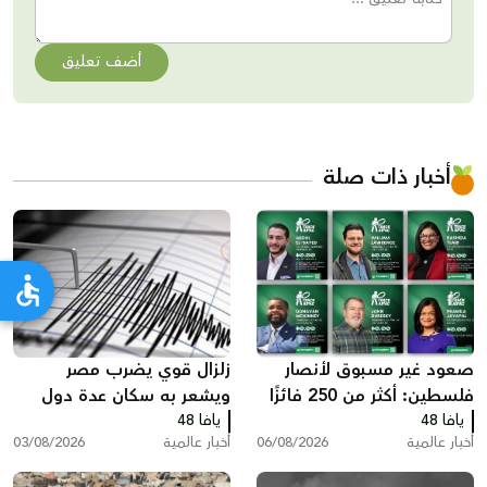
أضف تعليق
أخبار ذات صلة
صعود غير مسبوق لأنصار
زلزال قوي يضرب مصر
فلسطين: أكثر من 250 فائزًا
ويشعر به سكان عدة دول
يافا 48
بينهم 35 في الكونغرس
يافا 48
أخبار عالمية
06/08/2026
أخبار عالمية
03/08/2026