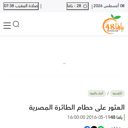
|
08 أغسطس 2026
28 - يافا
صلاة المغرب 07:38
|
الرئيسية
أخبار محلية
أخبار يافا
SHORTS
أخبار اللد والرملة
نكبة يافا 48
بيع وشراء
الرئيسية
أخبار عالمية
أخبار القدس
وفيات
العثور على حطام الطائرة المصرية
المزيد
يافا 48
2016-05-19 16:00:00
ارسل خبر