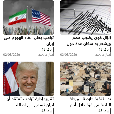
زلزال قوي يضرب مصر
ترامب يعلن إلغاء الهجوم على
ويشعر به سكان عدة دول
إيران
يافا 48
يافا 48
أخبار عالمية
03/08/2026
أخبار عالمية
02/08/2026
بدء تنفيذ خارطة المرحلة
تقرير: إدارة ترامب تعتقد أن
الثانية في غزة خلال أيام
إيران تسعى إلى إطالة
يافا 48
يافا 48
المفاوضات ودول خليجية