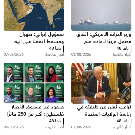
وزير الخزانة الأمريكي: اتفاق
مسؤول إيراني: طهران
محتمل قريبًا لإعادة فتح
ومسقط اتفقتا على آلية
يافا 48
مضيق هرمز وخفض أسعار
يافا 48
لعبور مضيق هرمز تتضمن
أخبار عالمية
08/08/2026
أخبار عالمية
07/08/2026
الطاقة
رسوم خدماتية
ترامب يُعلن عن خليفته في
صعود غير مسبوق لأنصار
رئاسة الولايات المتحدة
فلسطين: أكثر من 250 فائزًا
يافا 48
يافا 48
بينهم 35 في الكونغرس
أخبار عالمية
07/08/2026
أخبار عالمية
06/08/2026