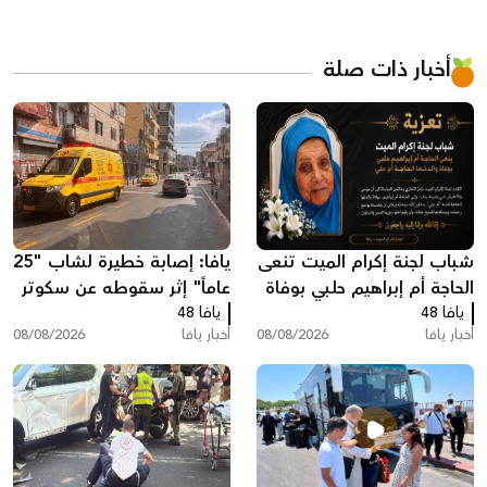
أخبار ذات صلة
شباب لجنة إكرام الميت تنعى
يافا: إصابة خطيرة لشاب "25
الحاجة أم إبراهيم حلبي بوفاة
عاماً" إثر سقوطه عن سكوتر
يافا 48
والدتها الحاجة أم علي
يافا 48
كهربائي
أخبار يافا
08/08/2026
أخبار يافا
08/08/2026