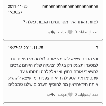
mnnnnnnnnnnnnnnnnnnnnnn
2011-11-25
19:30:27
לצוות האתר איך מפרסמים תגובות כאלה ?
عدد الإعجابات
0
إعجاب
رد
?
2011-11-25 19:27:23
ומי החכם שיצא להריגע אותה ?ולמה מי היא נכסת
למסגד ותצעק רק בגלל הצעקה שלה הייתם צרכים
להשארי אותה בחוץ זאי אלקלבה ותסתנא עד
שתסימו את הטפילה היא חוצפנית ומי שיצא להרגיע
אותה חידאה?אין מה להוסיף הערבים שלנו טמבלים
عدد الإعجابات
0
إعجاب
رد