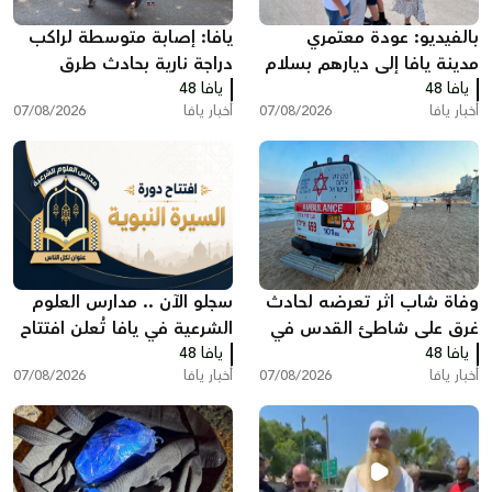
بالفيديو: عودة معتمري
يافا: إصابة متوسطة لراكب
مدينة يافا إلى ديارهم بسلام
دراجة نارية بحادث طرق
يافا 48
بعد أداء مناسك العمرة
يافا 48
أخبار يافا
07/08/2026
أخبار يافا
07/08/2026
وفاة شاب اثر تعرضه لحادث
سجلو الآن .. مدارس العلوم
غرق على شاطئ القدس في
الشرعية في يافا تُعلن افتتاح
يافا 48
بات يام جنوب يافا
يافا 48
دورة "السيرة النبوية"
أخبار يافا
07/08/2026
أخبار يافا
07/08/2026