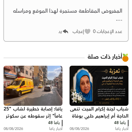
المفروض المقاطعة مستمرة لهذا الموقع ومراسله
....
عدد الإعجابات
0
إعجاب
رد
أخبار ذات صلة
شباب لجنة إكرام الميت تنعى
يافا: إصابة خطيرة لشاب "25
الحاجة أم إبراهيم حلبي بوفاة
عاماً" إثر سقوطه عن سكوتر
يافا 48
والدتها الحاجة أم علي
يافا 48
كهربائي
أخبار يافا
08/08/2026
أخبار يافا
08/08/2026