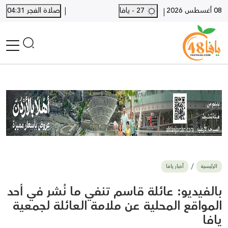
|
08 أغسطس 2026
27 - يافا
صلاة الفجر 04:31
|
الرئيسية
أخبار محلية
أخبار يافا
SHORTS
أخبار اللد والرملة
نكبة يافا 48
بيع وشراء
الرئيسية
أخبار يافا
أخبار القدس
وفيات
بالفيديو: عائلة قاسم تنفي ما نُشر في أحد
المزيد
المواقع المحلية عن ملامة العائلة لجمعية
يافا
ارسل خبر