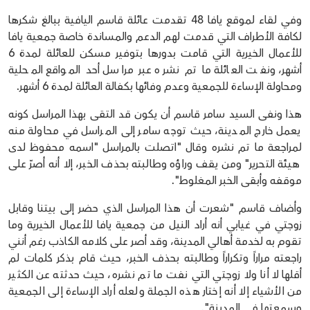
وفي لقاء لموقع يافا 48 تقدمت عائلة قاسم اليافية ببالغ شكرها
لكافة الأطراف التي قدمت لهم الدعم والمساندة خاصة جمعية يافا
للأعمال الخيرية التي قامت بدورها بتوفير مسكن للعائلة لمدة 6
أشهر، ونفت العائلة ما تم نشره عبر مراسل أحد المواقع المحلية
ومحاولة الإساءة للجمعية وعدم وفائها بكفالة العائلة لمدة 6 أشهر.
هذا ونفى السيد سامر قاسم أن يكون قد التقى بهذا المراسل كونه
يعمل خارج المدينة، حيث توجه سامر إلى المراسل في محاولة منه
لمراجعة ما تم نشره وقال "اتصلت بالمراسل "اسمه محفوظ لدى
هيئة التحرير" ومن يقف وراؤه وطالبته بحذف الخبر، إلا أنه أصرّ على
موقفه وأبقى الخبر المغلوط".
وأضاف قاسم "شعرت أن هذا المراسل الذي حضر إلى بيتنا وقابل
زوجتي في غيابي أنه أراد النيل من جمعية يافا للأعمال الخيرية وما
تقوم به لخدمة أهالي المدينة، وقد أصر على كلامه الكاذب رغم أنني
راجعته مراراً وتكراراً وطالبته بحذف الخبر، حيث قام بذكر كلمات لم
أقلها لا أنا ولا زوجتي التي نفت ما تم نشره، حيث حدثته عن الكثير
من الأشياء إلا أنه إختار هذه الجملة ولعله أراد الإساءة إلى الجمعية
وسمعتها في المدينة".