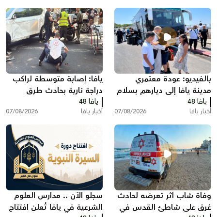
بالفيديو: عودة معتمري
يافا: إصابة متوسطة لراكب
مدينة يافا إلى ديارهم بسلام
دراجة نارية بحادث طرق
يافا 48
بعد أداء مناسك العمرة
يافا 48
أخبار يافا
07/08/2026
أخبار يافا
07/08/2026
وفاة شاب اثر تعرضه لحادث
سجلو الآن .. مدارس العلوم
غرق على شاطئ القدس في
الشرعية في يافا تُعلن افتتاح