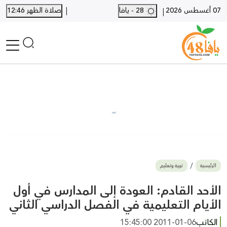
|
07 أغسطس 2026
28 - يافا
صلاة الظهر 12:46
|
الرئيسية
أخبار محلية
أخبار يافا
SHORTS
أخبار اللد والرملة
نكبة يافا 48
بيع وشراء
الرئيسية
تربية وتعليم
أخبار القدس
وفيات
الأحد القادم: العودة إلى المدارس في أول
المزيد
الأيام التعليمية في الفصل الدراسي الثاني
ارسل خبر
الكاتب
2011-01-06 15:45:00