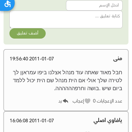
أضف تعليق
منى
2011-01-07 19:56:40
חבל מאוד שאתה עוד מנהל אצלנו ביפו עמראןן לך
לטירה שלך אולי אם הית מנהל שם הית יכול ללמד
ביום שיש .בושה וחרפהההההה.
عدد الإعجابات
0
إعجاب
رد
يافاوي اصلي
2011-01-07 16:06:08