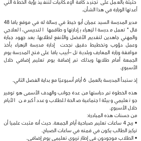
حثيثة بالعمل على تجنيد كافة الإمكانيات لتنفيذ رؤية الخطة التي
أعدتها الوزارة في هذا الشأن.
مدير المدرسة السيد عمران أبو خيط في رسالة له في موقع يافا 48
قال "تعمل مدرسة الزهراء بإدارتها وطاقمها التدريسي، العلاجي
والمهني جاهدين لتقديم الأفضل والأنفع لطلابها. بعد جهود جبارة
وعمل دؤوب وتخطيط دقيق نجحت إدارة مدرسة الزهراء بأخذ
موافقة وزارة المعارف وبلدية تل –أبيب يافا على فتح المدرسة يوم
الجمعة أمام طلابها وبذلك تم إضافة يوم تعليم إضافي خلال
الأسبوع.
إذ ستبدأ المدرسة بالعمل 6 أيام أسبوعيًا مع بداية الفصل الثاني.
هذه الخطوة تم دراستها من عدة جوانب والهدف الأسمى هو توفير
جو تعليمي وبيئة اجتماعية صالحة للطلاب وعدد أكبر من الأيام
خلال الأسبوع.
من حسنات هذه المبادرة:
• ربح 4 ساعات تعليم صباحية أيام الجمعة. حيث أنه مثبت علميا أن
تركيز الطالب يكون في قمته في ساعات الصباح.
• الطلاب موجودون في إطار تربوي تعليمي يوم إضافي.