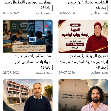
الشاملة بيافا: "لن نقبل
المدارس ورياض الأطفال من
يافا 48
تجاهل صوت الأهالي"
يافا 48
وزارة التربية والتعليم إلى
تربية وتعليم
05/08/2026
تربية وتعليم
02/08/2026
البلديات
تعيين المربية رئيسة بواب
بعد استثمارات بمليارات
إبراهيم مديرة لمدرسة مرساة
الدولارات.. مدارس في
يافا 48
يافا (כ”ב)
يافا 48
الولايات المتحدة تعود إلى
تربية وتعليم
29/07/2026
تربية وتعليم
28/07/2026
الدفاتر والكتب الورقية