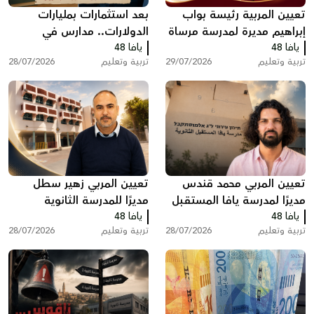
تعيين المربية رئيسة بواب
بعد استثمارات بمليارات
إبراهيم مديرة لمدرسة مرساة
الدولارات.. مدارس في
يافا 48
يافا (כ”ב)
يافا 48
الولايات المتحدة تعود إلى
تربية وتعليم
29/07/2026
تربية وتعليم
28/07/2026
الدفاتر والكتب الورقية
تعيين المربي محمد قندس
تعيين المربي زهير سطل
مديرًا لمدرسة يافا المستقبل
مديرًا للمدرسة الثانوية
يافا 48
الثانوية
يافا 48
الشاملة في يافا
تربية وتعليم
28/07/2026
تربية وتعليم
28/07/2026