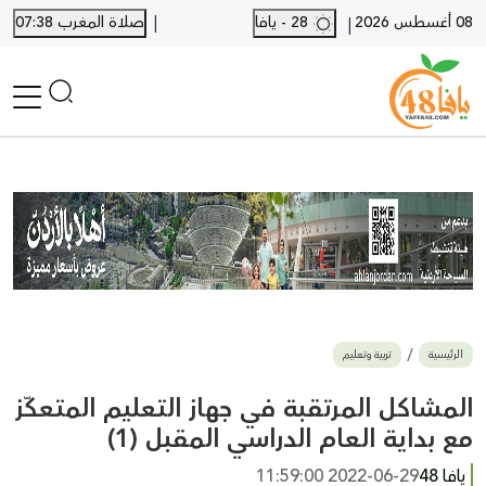
|
08 أغسطس 2026
28 - يافا
صلاة المغرب 07:38
|
الرئيسية
أخبار محلية
أخبار يافا
SHORTS
أخبار اللد والرملة
نكبة يافا 48
بيع وشراء
الرئيسية
تربية وتعليم
أخبار القدس
وفيات
المشاكل المرتقبة في جهاز التعليم المتعكّز
المزيد
مع بداية العام الدراسي المقبل (1)
ارسل خبر
يافا 48
2022-06-29 11:59:00