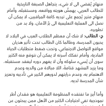
منهاج يُفضي الى لا شيء، يتجاهل الصبغة التاريخية
للطالب العربي، يهمشّ هويته وواقعه، ومستقبله، وأمام
منهاج متردٍ يُجمع على ترديه كافة المراقبين، لا يمكن أن
نصل الى العملية التعليمية الى برّ الأمان، ولا بد من
تطويره.
ج- الطالب
: لا شك أن معظم الطلاب العرب في البلاد لا
يحبون المدرسة، وطالما كان الطالب تحت تأثير هذيان
مواقع التواصل الاجتماعي، وتحت ضغط متطلبات الحياة
المادية، وأمام تفكك أسرته لا يمكن أن نتوقع منه الكثير
سوى أن يُسيء سلوكه وأن لا يفهم دوره ليفقد مستقبله.
وما يزيد المشهد قتامةً، اللا مبالاة من والديه وعدم
الاهتمام به، وعدم درايتهم لدورهم الكبير في تأدبيه وتعزيز
شأن المدرسة لديه.
وأما أبرز ما تفتقده المنظومة التعليمية هو فقدان أطر
نموذجية تفي احتياجات الكثير من الأهل ممن يبحثون عن