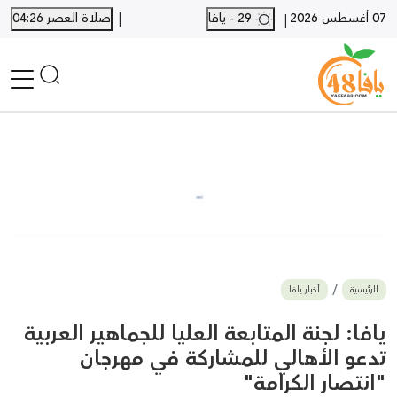
|
07 أغسطس 2026
29 - يافا
صلاة العصر 04:26
|
الرئيسية
أخبار محلية
أخبار يافا
SHORTS
أخبار اللد والرملة
نكبة يافا 48
بيع وشراء
الرئيسية
أخبار يافا
أخبار القدس
وفيات
يافا: لجنة المتابعة العليا للجماهير العربية
المزيد
تدعو الأهالي للمشاركة في مهرجان
"انتصار الكرامة"
ارسل خبر