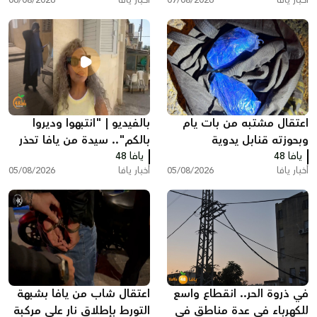
اعتقال مشتبه من بات يام
بالفيديو | "انتبهوا وديروا
وبحوزته قنابل يدوية
بالكم".. سيدة من يافا تحذر
يافا 48
يافا 48
الأهالي بعد حادثة مريبة أمام
أخبار يافا
05/08/2026
أخبار يافا
05/08/2026
منزلها
في ذروة الحر.. انقطاع واسع
اعتقال شاب من يافا بشبهة
للكهرباء في عدة مناطق في
التورط بإطلاق نار على مركبة