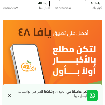
يافا 48
يافا وتل ابيب
يافا 48
مركونة
أخبار يافا
05/08/2026
أخبار يافا
04/08/2026
كن مراسلنا في الميدان وشاركنا الخبر عبر الواتساب
ارسل خبراً