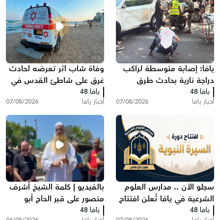
يافا: إصابة متوسطة لراكب
وفاة شاب اثر تعرضه لحادث
دراجة نارية بحادث طرق
غرق على شاطئ القدس في
يافا 48
يافا 48
بات يام جنوب يافا
أخبار يافا
07/08/2026
أخبار يافا
07/08/2026
سجلو الآن .. مدارس العلوم
بالفيديو | كلمة الشيخ أشرف
الشرعية في يافا تُعلن افتتاح
منصور على قبر الحاج أبو
يافا 48
دورة "السيرة النبوية"
يافا 48
العبد أبو شهاب
أخبار يافا
07/08/2026
أخبار يافا
06/08/2026