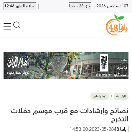
|
07 أغسطس 2026
28 - يافا
صلاة الظهر 12:46
|
الرئيسية
أخبار محلية
أخبار يافا
SHORTS
أخبار اللد والرملة
نكبة يافا 48
بيع وشراء
الرئيسية
تربية وتعليم
أخبار القدس
وفيات
نصائح وإرشادات مع قرب موسم حفلات
المزيد
التخرج
ارسل خبر
يافا 48
2023-05-28 14:53:00