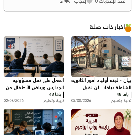
عدد الإعجابات
0
إعجاب
رد
أخبار ذات صلة
بيان - لجنة أولياء أمور الثانوية
العمل على نقل مسؤولية
الشاملة بيافا: "لن نقبل
المدارس ورياض الأطفال من
يافا 48
تجاهل صوت الأهالي"
يافا 48
وزارة التربية والتعليم إلى
تربية وتعليم
05/08/2026
تربية وتعليم
02/08/2026
البلديات