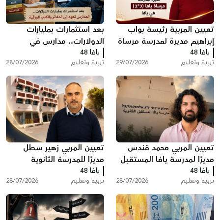
تعيين المربية رئيسة بواب
بعد استثمارات بمليارات
إبراهيم مديرة لمدرسة مرساة
الدولارات.. مدارس في
يافا 48
يافا (כ”ב)
يافا 48
الولايات المتحدة تعود إلى
تربية وتعليم
29/07/2026
تربية وتعليم
28/07/2026
الدفاتر والكتب الورقية
تعيين المربي محمد قندس
تعيين المربي زهير سطل
مديرًا لمدرسة يافا المستقبل
مديرًا للمدرسة الثانوية
يافا 48
الثانوية
يافا 48
الشاملة في يافا
تربية وتعليم
28/07/2026
تربية وتعليم
28/07/2026