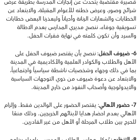
قصيرة مقتضبة يتحدث عن إنجازات المدرسة بطريقة عرض
شرائح وصور، وعرض خطته للأعوام المقبلة، والابتعاد عن
الخطابات والشعارات الرنانة وأحياناً وليعذرنا البعض خطابات
تسويقية جوفاء، ننصح مديري المدارس بعدم الاطالة
والسرد وأن تكون كلمته في نهاية فقرات الحفل.
6- ضيوف الحفل
: ننصح بأن يقتصر ضيوف الحفل على
الأهل والطلاب والكوادر العلمية والأكاديمية في المدينة
بما في ذلك وجهاء وشخصيات ناشطة سياسياً واجتماعياً،
والابتعاد عن دعوة ضيوف من ذوي التوجهات السياسية
والايدولوجية وأصحاب النفوذ من خارج المدينة.
7- حضور الأهالي
: يقتصر الحضور على الوالدين فقط. وإلزام
الأهالي بعدم احضار هدايا لأبنائهم الخريجين. وذلك منعًا
للحرج بين طلاب المرحلة أو الأهل من غير القادرين.
8- التنظيم
: يّوكل مجلس الطلاب المدرسي بإعداد برنامج