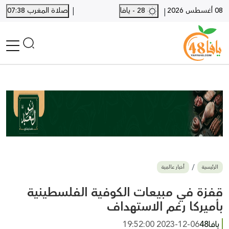
|
08 أغسطس 2026
28 - يافا
صلاة المغرب 07:38
|
الرئيسية
أخبار محلية
أخبار يافا
SHORTS
أخبار اللد والرملة
نكبة يافا 48
بيع وشراء
الرئيسية
أخبار عالمية
أخبار القدس
وفيات
قفزة في مبيعات الكوفية الفلسطينية
المزيد
بأميركا رغم الاستهداف
ارسل خبر
يافا48
2023-12-06 19:52:00