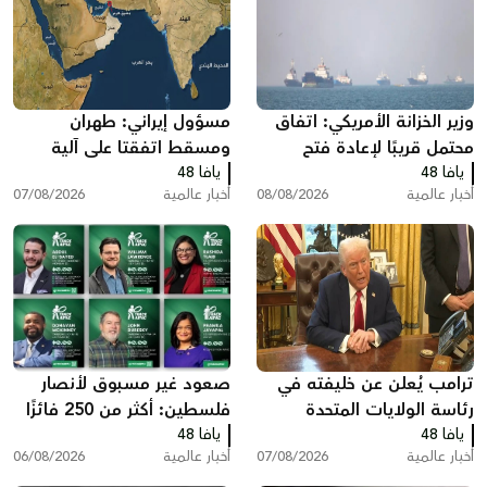
وزير الخزانة الأمريكي: اتفاق
مسؤول إيراني: طهران
محتمل قريبًا لإعادة فتح
ومسقط اتفقتا على آلية
يافا 48
مضيق هرمز وخفض أسعار
يافا 48
لعبور مضيق هرمز تتضمن
أخبار عالمية
08/08/2026
أخبار عالمية
07/08/2026
الطاقة
رسوم خدماتية
ترامب يُعلن عن خليفته في
صعود غير مسبوق لأنصار
رئاسة الولايات المتحدة
فلسطين: أكثر من 250 فائزًا
يافا 48
يافا 48
بينهم 35 في الكونغرس
أخبار عالمية
07/08/2026
أخبار عالمية
06/08/2026