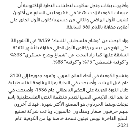
وأظهرت بيانات جنجل سكاوت لتحليلات التجارة الإلكترونية أن
مبيعات الكوفية زادت 75% في 56 يوما بين السابع من أكتوبر/
تشرين الأول الماضي والثاني من ديسمبر/كانون الأول الجاري على
أمازون مقارنة بالأيام الـ56 السابقة.
وزاد البحث عن "وشاح فلسطيني للنساء" 159% في الأشهر الـ3
حتى الرابع من ديسمبر/كانون الأول الحالي مقارنة بالأشهر الثلاثة
السابقة عليها.
كما زاد البحث عن "شماغ وشاح عسكري" 333%
و"كوفية فل
سطين
" 75% و"كوفية" 68%.
وتشيع الكوفية في أنحاء العالم العربي، وتعود جذورها إلى 3100
عام قبل الميلاد، وأصبحت في البداية رمزا للمقاومة الفلسطينية
خلال الثورة العربية على الحكم البريطاني عام 1936، وأصبحت في
ما بعد الزي الرئيسي المميز لزعيم منظمة التحرير الفلسطينية ياسر
عرفات.
وبينما الحرباوي هو المصنع الأكثر شهرة، فهناك آخرون
بينهم حرفيون صغار ومقلدون عالميون، وباعت شركة تصنيع
السلع الفاخرة لويس فيتون نسخة خاصة بها من الكوفية عام
2021.