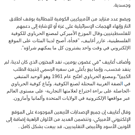
وجسدية.
ويضع عدد متزايد من الأميركيين الكوفية للمطالبة بوقف اطلاق
النار وإنهاء الهجمات الإسرائيلية على غزة أو للإشارة إلى دعمهم
للفلسطينيين.
وقال الموزع الأميركي لمصنع الحرباوي للكوفية
الفلسطينية، عازر أغاييف، "فجأة، أصبح لدينا المئات على الموقع
الإلكتروني في وقت واحد يشترون كل ما يمكنهم شراؤه".
وأضاف أغاييف "في غضون يومين، نفد المخزون الذي كان لدينا، لم
ينفد فحسب، وإنما بيع بأعلى من سعره الرسمي (نتيجة الطلب
الكبير)".
ومصنع الحرباوي افتُتح عام 1961 وهو الوحيد المتبقي
في
ا
لضفة الغربية
المحتلة لصنع الكوفية.
وتُباع كوفية الحرباوي
-الحاصلة على براءة اختراع لعلامتها التجارية- على مستوى العالم
عبر مواقعها الإلكترونية في الولايات المتحدة وألمانيا وأمازون.
وقال أغاييف إن جميع الإصدارات الأربعين الموجودة على الموقع
الإلكتروني الأميركي، وتتضمن العديد من الألوان الزاهية إضافة إلى
اللونين الأسود والأبيض التقليديين، قد بيعت بشكل كامل .