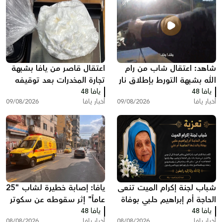
شاهد: اعتقال شاب من رام
اعتقال قاصر من يافا بشبهة
الله بشبهة التورط بإطلاق نار
تجارة المخدرات بعد توقيفه
يافا 48
في يافا
يافا 48
بسبب مخالفة مرورية
أخبار يافا
09/08/2026
أخبار يافا
09/08/2026
شباب لجنة إكرام الميت تنعى
يافا: إصابة خطيرة لشاب "25
الحاجة أم إبراهيم حلبي بوفاة
عاماً" إثر سقوطه عن سكوتر
يافا 48
والدتها الحاجة أم علي
يافا 48
كهربائي
أخبار يافا
08/08/2026
أخبار يافا
08/08/2026