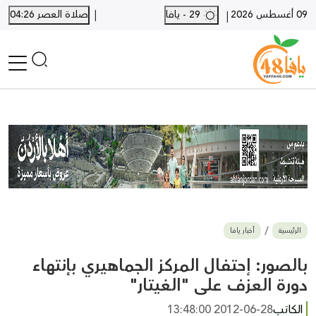
|
09 أغسطس 2026
29 - يافا
صلاة العصر 04:26
|
الرئيسية
أخبار محلية
أخبار يافا
SHORTS
أخبار اللد والرملة
نكبة يافا 48
بيع وشراء
الرئيسية
أخبار يافا
أخبار القدس
وفيات
بالصور: إحتفال المركز الجماهيري بإنتهاء
المزيد
دورة العزف على "الغيتار"
ارسل خبر
الكاتب
2012-06-28 13:48:00