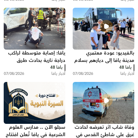
بالفيديو: عودة معتمري
يافا: إصابة متوسطة لراكب
مدينة يافا إلى ديارهم بسلام
دراجة نارية بحادث طرق
يافا 48
بعد أداء مناسك العمرة
يافا 48
أخبار يافا
07/08/2026
أخبار يافا
07/08/2026
وفاة شاب اثر تعرضه لحادث
سجلو الآن .. مدارس العلوم
غرق على شاطئ القدس في
الشرعية في يافا تُعلن افتتاح