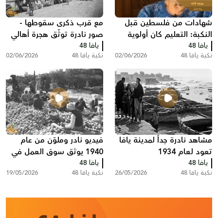
شهادات من فلسطين قبل
مع قرب ذكرى سقوطها -
النكبة: التعليم كان أولوية
صور نادرة توثّق هجرة أهالي
يافا 48
لدى العديد من العائلات
يافا 48
اللد والرملة
نكبة يافا 48
02/06/2026
نكبة يافا 48
02/06/2026
مشاهد نادرة جداً لمدينة يافا
فيديو نادر وملوّن من عام
تعود لعام 1934
1940 يوثق سوق العمل في
يافا 48
يافا 48
تصدير البرتقال اليافاوي عبر
نكبة يافا 48
26/05/2026
نكبة يافا 48
19/05/2026
ميناء يافا