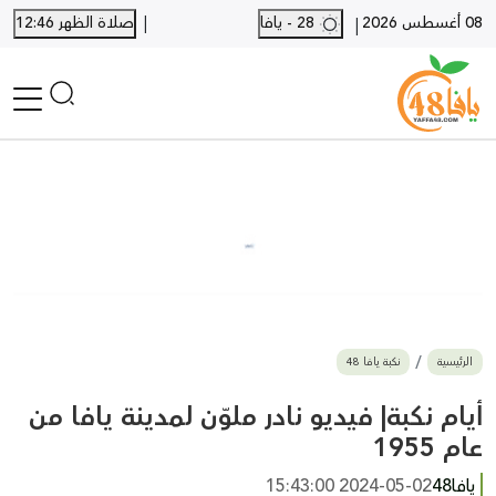
|
08 أغسطس 2026
28 - يافا
صلاة الظهر 12:46
|
الرئيسية
أخبار محلية
أخبار يافا
SHORTS
أخبار اللد والرملة
نكبة يافا 48
بيع وشراء
الرئيسية
نكبة يافا 48
أخبار القدس
وفيات
أيام نكبة| فيديو نادر ملوّن لمدينة يافا من
المزيد
عام 1955
ارسل خبر
يافا48
2024-05-02 15:43:00