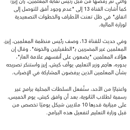
والتي تم رفضها من قبل رئيس نقابة المعلمين، ران إيرز؛
كما أشارت القناة 13 إلى "عدم وجود أفق للتوصل إلى
اتفاق" في ظل تعنت الأطراف والخطوات التصعيدية
لوزارة المالية.
وفي حديث للقناة 13، وصف رئيس منظمة المعلمين، إيرز،
المعلمين غير المضربين بـ"الطفيليين والخونة". وقال إن
هؤلاء المعلمين "يضعون على أنفسهم علامة العار"،
بدوره، هاجم وزير التعليم، يوآف كيش، إيرز واستنكر تصريحه
بشأن المعلمين الذين يرفضون المشاركة في الإضراب.
واعتبارًا من الأحد، ستُفعل السلطات المحلية برامج غير
رسمية لطلاب الثانوية، بعد أن وافق كيش، يوم الخميس،
على ميزانية قدرها 10 ملايين شيكل يوميًا تخصص من
قبل وزارة التعليم لتفعيل هذه البرامج.