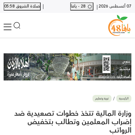
|
07 أغسطس 2026
28 - يافا
صلاة الشروق 05:58
|
الرئيسية
أخبار محلية
أخبار يافا
SHORTS
أخبار اللد والرملة
نكبة يافا 48
بيع وشراء
الرئيسية
تربية وتعليم
أخبار القدس
وفيات
وزارة المالية تتخذ خطوات تصعيدية ضد
المزيد
إضراب المعلمين وتطالب بتخفيض
الرواتب
ارسل خبر