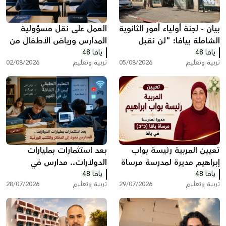
بيان - لجنة أولياء أمور الثانوية
العمل على نقل مسؤولية
الشاملة بيافا: "لن نقبل
المدارس ورياض الأطفال من
يافا 48
تجاهل صوت الأهالي"
يافا 48
وزارة التربية والتعليم إلى
تربية وتعليم
05/08/2026
تربية وتعليم
02/08/2026
البلديات
تعيين المربية رئيسة بواب
بعد استثمارات بمليارات
إبراهيم مديرة لمدرسة مرساة
الدولارات.. مدارس في
يافا 48
يافا (כ”ב)
يافا 48
الولايات المتحدة تعود إلى
تربية وتعليم
29/07/2026
تربية وتعليم
28/07/2026
الدفاتر والكتب الورقية