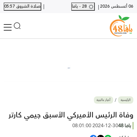
|
06 أغسطس 2026
28 - يافا
صلاة الشروق 05:57
|
الرئيسية
أخبار محلية
أخبار يافا
SHORTS
أخبار اللد والرملة
نكبة يافا 48
بيع وشراء
الرئيسية
أخبار عالمية
أخبار القدس
وفيات
وفاة الرئيس الأميركي الأسبق جيمي كارتر
المزيد
يافا 48
2024-12-30 08:01:00
ارسل خبر