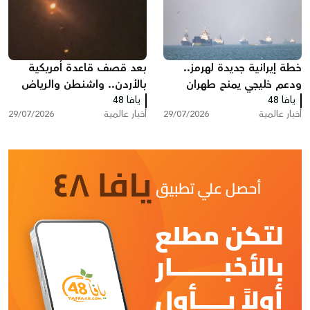
خطة إيرانية جديدة لهرمز..
بعد قصف قاعدة أمريكية
ودعم خليجي يمنح طهران
بالأردن.. واشنطن والرياض
يافا 48
نفوذا غير مسبوق
يافا 48
تشنان هجوما واسعا شرق
أخبار عالمية
29/07/2026
أخبار عالمية
29/07/2026
العراق