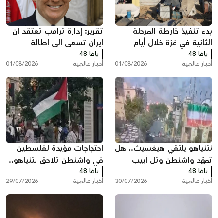
بدء تنفيذ خارطة المرحلة
تقرير: إدارة ترامب تعتقد أن
الثانية في غزة خلال أيام
إيران تسعى إلى إطالة
يافا 48
يافا 48
المفاوضات ودول خليجية
أخبار عالمية
01/08/2026
أخبار عالمية
01/08/2026
تدعو إلى تصعيد أمريكي
نتنياهو يلتقي هيغسيث.. هل
احتجاجات مؤيدة لفلسطين
تمهّد واشنطن وتل أبيب
في واشنطن تلاحق نتنياهو..
يافا 48
لضربة جديدة ضد إيران؟
يافا 48
هتافات وصفارات إنذار أمام
أخبار عالمية
30/07/2026
أخبار عالمية
29/07/2026
مقر إقامته