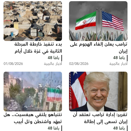
ترامب يعلن إلغاء الهجوم على
بدء تنفيذ خارطة المرحلة
إيران
الثانية في غزة خلال أيام
يافا 48
يافا 48
أخبار عالمية
02/08/2026
أخبار عالمية
01/08/2026
تقرير: إدارة ترامب تعتقد أن
نتنياهو يلتقي هيغسيث.. هل
إيران تسعى إلى إطالة
تمهّد واشنطن وتل أبيب
يافا 48
المفاوضات ودول خليجية
يافا 48
لضربة جديدة ضد إيران؟