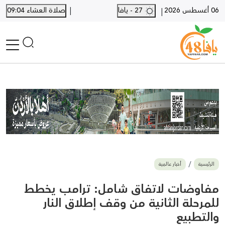
|
06 أغسطس 2026
27 - يافا
صلاة العشاء 09:04
|
الرئيسية
أخبار محلية
أخبار يافا
SHORTS
أخبار اللد والرملة
نكبة يافا 48
بيع وشراء
الرئيسية
أخبار عالمية
أخبار القدس
وفيات
مفاوضات لاتفاق شامل: ترامب يخطط
المزيد
للمرحلة الثانية من وقف إطلاق النار
والتطبيع
ارسل خبر