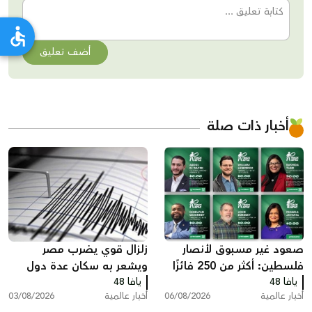
أضف تعليق
أخبار ذات صلة
صعود غير مسبوق لأنصار
زلزال قوي يضرب مصر
فلسطين: أكثر من 250 فائزًا
ويشعر به سكان عدة دول
يافا 48
بينهم 35 في الكونغرس
يافا 48
أخبار عالمية
06/08/2026
أخبار عالمية
03/08/2026