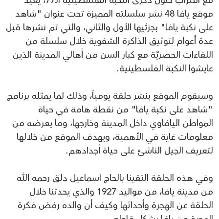
مع اقتراب حلول ذكرى النكبة الفلسطينية الـ77، يعيد
موقع يافا 48 نشر سلسلته المميزة تحت عنوان "شاهد
على نكبة يافا" بجزئيها الأول والثاني، والتي تم نشرها قبل
عدة أعوام لتوثيق الذاكرة الشفوية خلال سلسلة من
اللقاءات الحصريّة مع كبار السن من أهالي المدينة الذين
عايشوا النكبة الفلسطينية.
وسيقوم الموقع بنشر حلقة يومياً، وذلك لما يمثله برنامج
"شاهد على نكبة يافا" من نقطة هامة في حياة
المواطن اليافاوي داخل المدينة وخارجها، وما يعرضه من
معلومات غاية في الأهمية، ويهدف الموقع من خلالها
لتعريف الجيل الناشئ على حياة أجدادهم.
وفي هذه الحلقة التقينا بالحاج اسماعيل دلق رحمه الله
من مدينة يافا، من مواليد 1927 والذي يحدثنا خلال
الحلقة عن الهجرة وأحداثها وكيف أن والده رفض فكرة