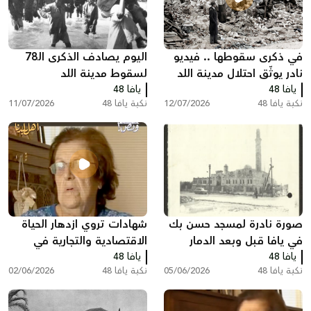
في ذكرى سقوطها .. فيديو
اليوم يصادف الذكرى الـ78
نادر يوثّق احتلال مدينة اللد
لسقوط مدينة اللد
يافا 48
ومصادرة منازل سكانها عام
يافا 48
نكبة يافا 48
12/07/2026
نكبة يافا 48
11/07/2026
النكبة
صورة نادرة لمسجد حسن بك
شهادات تروي ازدهار الحياة
في يافا قبل وبعد الدمار
الاقتصادية والتجارية في
يافا 48
يافا 48
فلسطين قبل النكبة
نكبة يافا 48
05/06/2026
نكبة يافا 48
02/06/2026