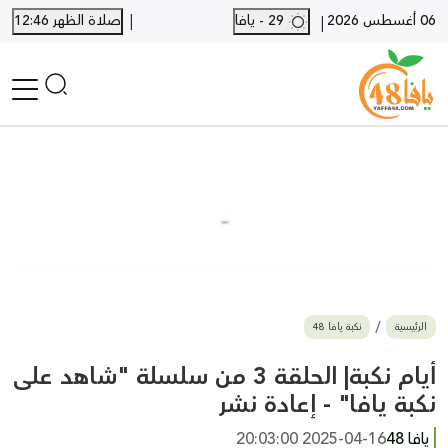
|
06 أغسطس 2026
29 - يافا
صلاة الظهر 12:46
|
الرئيسية
أخبار محلية
أخبار يافا
SHORTS
أخبار اللد والرملة
نكبة يافا 48
بيع وشراء
الرئيسية
نكبة يافا 48
أخبار القدس
وفيات
أيام نكبة| الحلقة 3 من سلسلة "شاهد على
المزيد
نكبة يافا" - إعادة نشر
ارسل خبر
يافا 48
2025-04-16 20:03:00