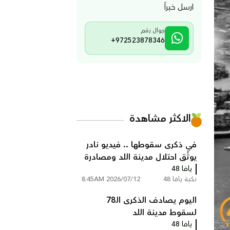
ارسل خبراً
جوال رقم
+972523878346
الاكثر مشاهدة
في ذكرى سقوطها .. فيديو نادر
يوثّق احتلال مدينة اللد ومصادرة
يافا 48
منازل سكانها عام النكبة
نكبة يافا 48
2026/07/12 8:45AM
اليوم يصادف الذكرى الـ78
لسقوط مدينة اللد
يافا 48