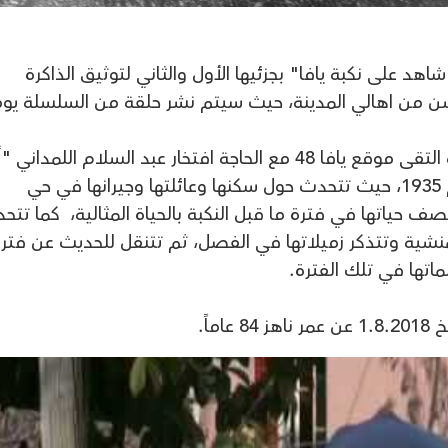
ت سلسلة "شاهد على نكبة يافا" بجزئيها الأول والثاني لتوثيق الذاكرة
سن من اهالي المدينة، حيث سيتم نشر حلقة من السلسلة يومي
وخلال الحلقة الحادية عشرة من السلسلة التقى موقع يافا 48 مع الحاجة افتخار عبد السلام اللمداني
شريف ترك" من مواليد حي المنشية عام 1935، حيث تتحدث حول سكنها وعائلتها وجيرانها في حي
حياتها في فترة ما قبل النكبة بالحياة المثالية، كما تتح
شية وتتذكر زميلاتها في الفصل، ثم تتنقل للحديث عن فتر
اتها في تلك الفترة.
ماً.