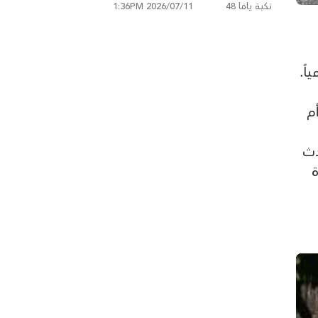
نكبة يافا 48
2026/07/11 1:36PM
اً.
 "أم
دث
ة