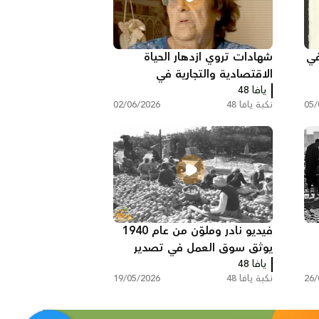
في
شهادات تروي ازدهار الحياة
الاقتصادية والتجارية في
يافا 48
فلسطين قبل النكبة
05/
نكبة يافا 48
02/06/2026
فيديو نادر وملوّن من عام 1940
يوثق سوق العمل في تصدير
يافا 48
البرتقال اليافاوي عبر ميناء يافا
26/
نكبة يافا 48
19/05/2026