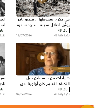
في ذكرى سقوطها .. فيديو نادر
يوثّق احتلال مدينة اللد ومصادرة
لسق
يافا 48
منازل سكانها عام النكبة
يافا
نكبة يافا 48
12/07/2026
نكبة ي
شهادات من فلسطين قبل
مع 
النكبة: التعليم كان أولوية لدى
نادر
يافا 48
العديد من العائلات
يافا
والر
نكبة يافا 48
02/06/2026
نكبة ي