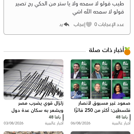
طيب قولو لا سمحه ولا يا ستر من الحكي رح تصير
قولو لا سمحه الله اشي
عدد الإعجابات
0
إعجاب
رد
أخبار ذات صلة
صعود غير مسبوق لأنصار
زلزال قوي يضرب مصر
فلسطين: أكثر من 250 فائزًا
ويشعر به سكان عدة دول
يافا 48
بينهم 35 في الكونغرس
يافا 48
أخبار عالمية
06/08/2026
أخبار عالمية
03/08/2026