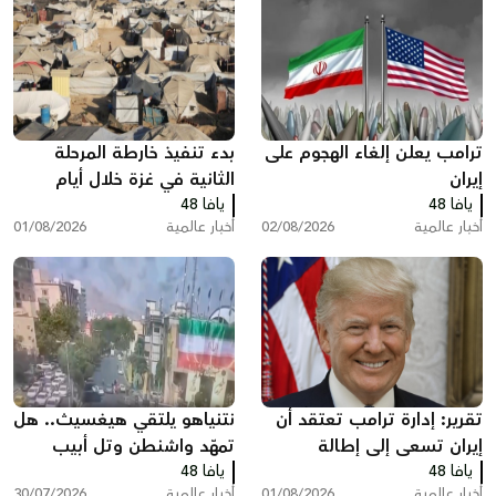
ترامب يعلن إلغاء الهجوم على
بدء تنفيذ خارطة المرحلة
إيران
الثانية في غزة خلال أيام
يافا 48
يافا 48
أخبار عالمية
02/08/2026
أخبار عالمية
01/08/2026
تقرير: إدارة ترامب تعتقد أن
نتنياهو يلتقي هيغسيث.. هل
إيران تسعى إلى إطالة
تمهّد واشنطن وتل أبيب
يافا 48
المفاوضات ودول خليجية
يافا 48
لضربة جديدة ضد إيران؟
أخبار عالمية
01/08/2026
أخبار عالمية
30/07/2026