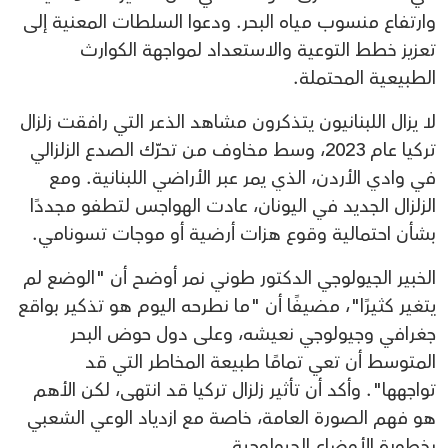
وارتفاع منسوب مياه البحر. ودعوا السلطات المعنية إلى
تعزيز خطط التوعية والاستعداد لمواجهة الكوارث
الطبيعية المحتملة.
لا يزال اللبنانيون يتذكرون مشاهد الذعر التي رافقت زلزال
تركيا عام 2023، وسط مخاوف من تحرّك الصدع الزلزالي
في وادي الأردن، الذي يمر عبر الأراضي اللبنانية. ومع
الزلزال الجديد في اليونان، عادت الهواجس لتطفو مجددًا
بشأن احتمالية وقوع هزات أرضية أو موجات تسونامي.
الخبير الجيولوجي الدكتور طوني نمر أوضح أن "الوضع لم
يتغير كثيرًا"، مضيفًا أن "ما نطرحه اليوم هو تذكير بواقع
جغرافي وجيولوجي نعيشه، وعلى دول حوض البحر
المتوسط أن تعي تمامًا طبيعة المخاطر التي قد
تواجهها". وأكد أن تأثير زلزال تركيا قد انتهى، لكن الأهم
هو فهم الصورة العامة، خاصة مع ازدياد الوعي الشعبي
بخطورة الأوضاع الجيولوجية.