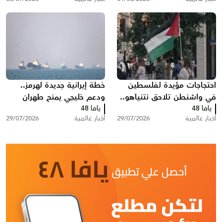
تدعو إلى تصعيد أمريكي
احتجاجات مؤيدة لفلسطين
خطة إيرانية جديدة لهرمز..
في واشنطن تلاحق نتنياهو..
ودعم خليجي يمنح طهران
يافا 48
هتافات وصفارات إنذار أمام
يافا 48
نفوذا غير مسبوق
أخبار عالمية
29/07/2026
أخبار عالمية
29/07/2026
مقر إقامته