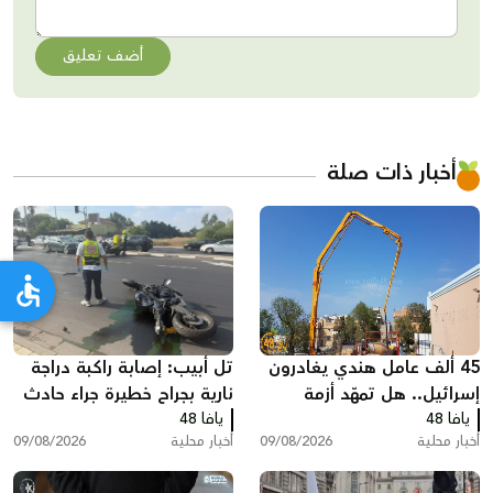
أضف تعليق
أخبار ذات صلة
45 ألف عامل هندي يغادرون
تل أبيب: إصابة راكبة دراجة
إسرائيل.. هل تمهّد أزمة
نارية بجراح خطيرة جراء حادث
يافا 48
العمالة لعودة الفلسطينيين؟
يافا 48
طرق
أخبار محلية
09/08/2026
أخبار محلية
09/08/2026