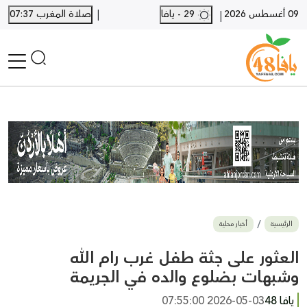
|
09 أغسطس 2026
29 - يافا
صلاة المغرب 07:37
|
الرئيسية
أخبار محلية
أخبار يافا
SHORTS
أخبار اللد والرملة
نكبة يافا 48
بيع وشراء
الرئيسية
أخبار محلية
أخبار القدس
وفيات
العثور على جثة طفل غرب رام الله
المزيد
وشبهات بضلوع والده في الجريمة
ارسل خبر
يافا 48
2026-05-03 07:55:00