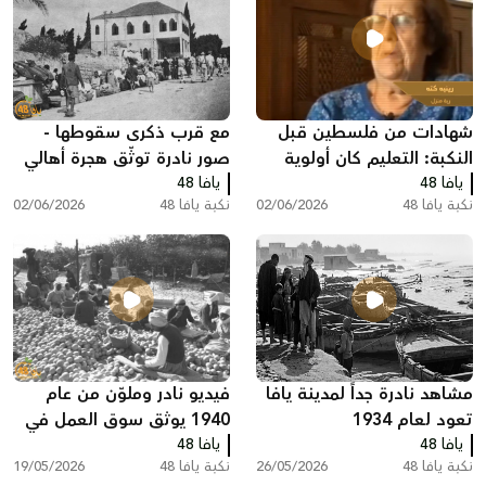
شهادات من فلسطين قبل
مع قرب ذكرى سقوطها -
النكبة: التعليم كان أولوية
صور نادرة توثّق هجرة أهالي
يافا 48
لدى العديد من العائلات
يافا 48
اللد والرملة
نكبة يافا 48
02/06/2026
نكبة يافا 48
02/06/2026
مشاهد نادرة جداً لمدينة يافا
فيديو نادر وملوّن من عام
تعود لعام 1934
1940 يوثق سوق العمل في
يافا 48
يافا 48
تصدير البرتقال اليافاوي عبر
نكبة يافا 48
26/05/2026
نكبة يافا 48
19/05/2026
ميناء يافا