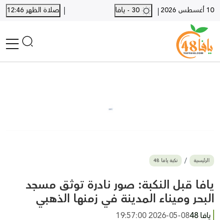
|
10 أغسطس 2026
30 - يافا
صلاة الظهر 12:46
|
الرئيسية
أخبار محلية
أخبار يافا
SHORTS
أخبار اللد والرملة
نكبة يافا 48
بيع وشراء
الرئيسية
نكبة يافا 48
أخبار القدس
وفيات
يافا قبل النكبة: صور نادرة توثق مسجد
المزيد
البحر وميناء المدينة في زمنها الذهبي
ارسل خبر
يافا 48
2026-05-08 19:57:00