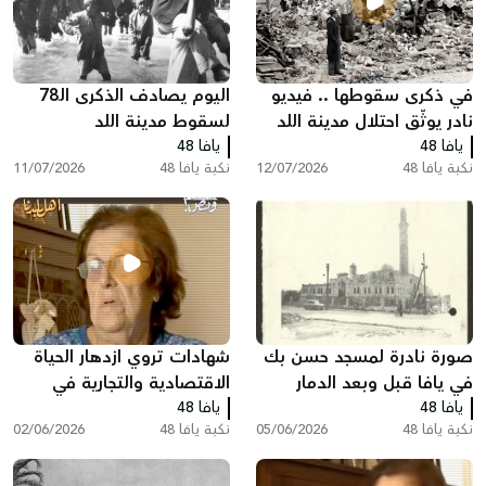
في ذكرى سقوطها .. فيديو
اليوم يصادف الذكرى الـ78
نادر يوثّق احتلال مدينة اللد
لسقوط مدينة اللد
يافا 48
ومصادرة منازل سكانها عام
يافا 48
نكبة يافا 48
12/07/2026
نكبة يافا 48
11/07/2026
النكبة
صورة نادرة لمسجد حسن بك
شهادات تروي ازدهار الحياة
في يافا قبل وبعد الدمار
الاقتصادية والتجارية في
يافا 48
يافا 48
فلسطين قبل النكبة
نكبة يافا 48
05/06/2026
نكبة يافا 48
02/06/2026