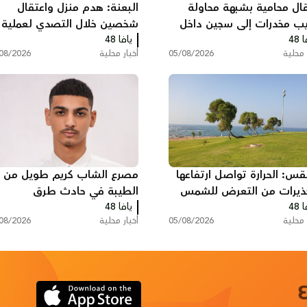
قال محامية بشبهة محاولة
البعنة: هدم منزل واعتقال
يب مخدرات إلى سجين داخل
شخصين خلال التصدي لعملية
 48
جن
يافا 48
الهدم
 محلية
05/08/2026
أخبار محلية
08/2026
قس: الحرارة تواصل ارتفاعها
مصرع الشاب كريم طويل من
ذيرات من التعرض للشمس
الطيبة في حادث طرق
 48
يافا 48
 محلية
05/08/2026
أخبار محلية
08/2026