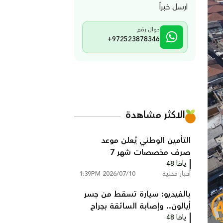
ارسل خبراً
جوال رقم
+972523878346
الاكثر مشاهدة
التأمين الوطني يُعلن موعد
صرف مخصصات شهر 7
يافا 48
أخبار محلية
2026/07/10 1:39PM
بالفيديو: سيارة تسقط من جسر
أيالون.. وإصابة السائقة بجراح
يافا 48
خطيرة