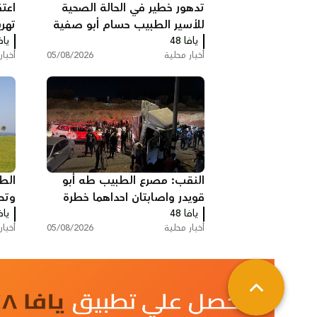
تدهور خطير في الحالة الصحية
اعت
للأسير الطبيب حسام أبو صفية
تهر
يافا 48
يافا
الس
أخبار محلية
05/08/2026
أخبار
النقب: مصرع الطبيب طه أبو
الط
قويدر واصابتان احداهما خطرة
وتح
يافا 48
بحادث طرق
يافا
أخبار محلية
05/08/2026
أخبار