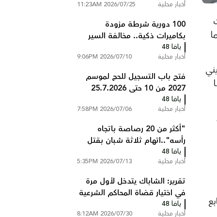
أخبار محلية
2026/07/25 11:23AM
100 دورية شرطة مزودة
ا
بكاميرات ذكية.. مخالفة السير
يافا 48
تصلك إلى المنزل دون أن تتوقف
أخبار محلية
2026/07/10 9:06PM
ني
فتح باب التسجيل للحج لموسم
2027 من 10 حتى 25.7.2026
يافا 48
أخبار محلية
2026/07/06 7:58PM
"أكثر من 20 رصاصة باتجاه
رأسه"..اتهام ثلاثة شبان بقتل
يافا 48
عبد السلام ابو عصب من
أخبار محلية
2026/07/13 5:35PM
شعفاط
تقرير: الشاباك يتدخل لأول مرة
في اختيار قضاة المحاكم الشرعية
بع
يافا 48
ويستبعد مرشحين
أخبار محلية
2026/07/30 8:12AM