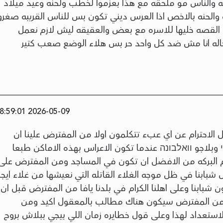
خلقه والناس مو ملحقه مع هذا بعزموا لخطب ولحنه وعيد ميلاد
الحنه بالاخص اذا العرس ديني تكون بس للناس القريبه صغرو
وا القصه خليها للاسره مع بعض والعقيقه ليش لازم نعمل
 لحاله انا مش ضد كل واحد حر بس هلاء الوضع صعب كتير
2026-05-09 18:59:01
ل الاحترام عن اي عبء تتكلمون اولا من المفترض علينا ان
 وبلاجو וואלבונה عندما تكون الاعراس بهذه الاماكن طبعا
م البركه من الافضل ان تكون في المساجد ومن المفترض على
 شبابنا في ظل موجه الغلاء القاتله التي نعيشها من غلاء ايجا
شبابنا وعلى اهلنا الكرام في بلدنا يافا من المفترض قبل ان
 من المفترض سيكون هناك مطالب بالمعقول اكيد ومن
ستعداد لهذا وعلى قول خطايره زمان اللي بيجي ببلاش بروح