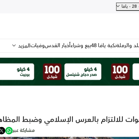
28 - يافا
للد والرملة
نكبة يافا 48
بيع وشراء
أخبار القدس
وفيات
المزيد
ات للالتزام بالعرس الإسلامي وضبط المظاه
مشاركة عبر