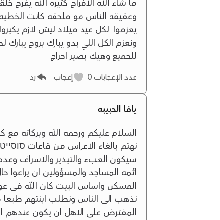
ما شاء الله الافراح كتيره الله يفرح 
وعقيقه الناس مو ملحقه كانت الخطبه و
يعزموا الكل عيد ميلاد ليش لازم يكبر
ونعزم الكل اللي بدو يبارك بروح يبارك
للحميع وهيك بصير احراج
عدد الإعجابات
0
إعجاب
رد
يافا الحبيبه
السلام عليكم ورحمه الله وبركاته مع ك
نهتم بالغاء الاعراس من قاعات סוסייטי
سيكون العبء والتبذير والاسراف وعد
ائمه المساجد والمسؤولين ان يراعوا حال
المسكن واساس البيت كان الله في عون 
نذهب الى الناس ونطلب ابنتهم طبعا
المفترض على الاهل ان يكون عندهم الا