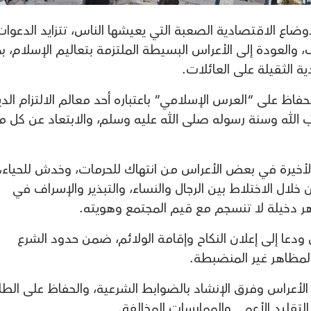
اع الاقتصادية الصعبة التي يعيشها الناس، تتزايد الدعوات
 والعودة إلى الأعراس البسيطة الملتزمة بتعاليم الإسلام، بم
دية الثقيلة على العائلات.
اظ على “العرس الإسلامي” باعتباره أحد معالم الالتزام الدي
 الله وسنة رسوله صلى الله عليه وسلم، والابتعاد عن كل ما
الأخيرة في بعض الأعراس من انتهاك للحرمات، وخدش للحياء،
خلال الاختلاط بين الرجال والنساء، والتبذير والإسراف في
هر دخيلة لا تنسجم مع قيم المجتمع وهويته.
 ودعا إلى إعلان النكاح وإقامة الولائم، ضمن حدود الشرع
المظاهر غير المنضبطة.
الأعراس وفرق الإنشاد بالضوابط الشرعية، والحفاظ على الطا
لتقليد الأعمى والممارسات المخالفة.