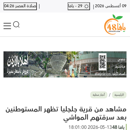
|
09 أغسطس 2026
29 - يافا
صلاة العصر 04:26
|
الرئيسية
أخبار محلية
أخبار يافا
SHORTS
أخبار اللد والرملة
نكبة يافا 48
بيع وشراء
الرئيسية
أخبار محلية
أخبار القدس
وفيات
مشاهد من قرية جلجليا تظهر المستوطنين
المزيد
بعد سرقتهم المواشي
ارسل خبر
يافا 48
2026-05-13 18:01:00