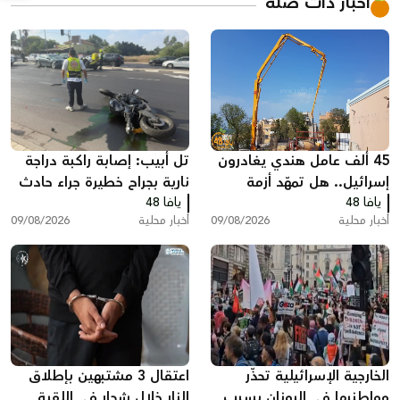
أخبار ذات صلة
45 ألف عامل هندي يغادرون
تل أبيب: إصابة راكبة دراجة
إسرائيل.. هل تمهّد أزمة
نارية بجراح خطيرة جراء حادث
يافا 48
العمالة لعودة الفلسطينيين؟
يافا 48
طرق
أخبار محلية
09/08/2026
أخبار محلية
09/08/2026
الخارجية الإسرائيلية تحذّر
اعتقال 3 مشتبهين بإطلاق
مواطنيها في اليونان بسبب
النار خلال شجار في اللقية