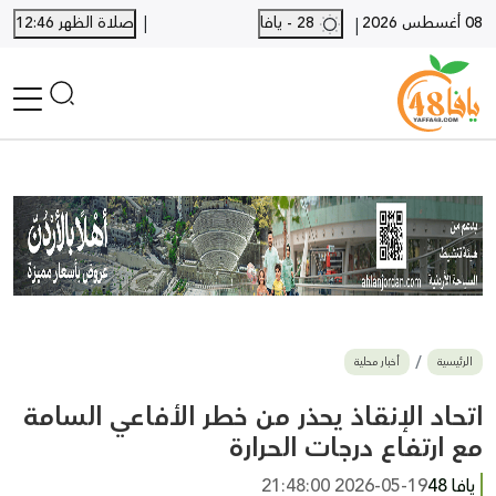
|
08 أغسطس 2026
28 - يافا
صلاة الظهر 12:46
|
الرئيسية
أخبار محلية
أخبار يافا
SHORTS
أخبار اللد والرملة
نكبة يافا 48
بيع وشراء
الرئيسية
أخبار محلية
أخبار القدس
وفيات
اتحاد الإنقاذ يحذر من خطر الأفاعي السامة
المزيد
مع ارتفاع درجات الحرارة
ارسل خبر
يافا 48
2026-05-19 21:48:00