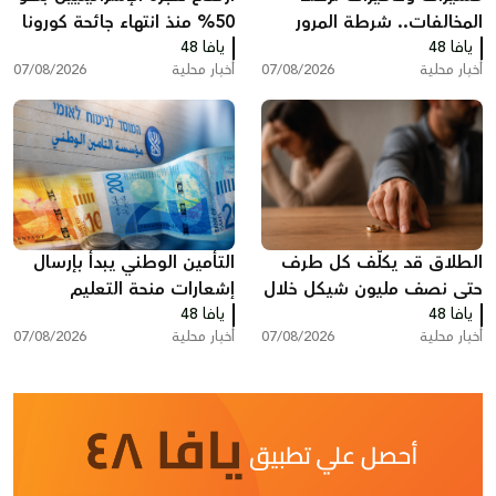
المخالفات.. شرطة المرور
50% منذ انتهاء جائحة كورونا
يافا 48
تكثف حملاتها على الطرق
يافا 48
وخسائر ضريبية بمليارات
أخبار محلية
07/08/2026
أخبار محلية
07/08/2026
الشواكل
الطلاق قد يكلّف كل طرف
التأمين الوطني يبدأ بإرسال
حتى نصف مليون شيكل خلال
إشعارات منحة التعليم
يافا 48
عام واحد في البلاد
يافا 48
أخبار محلية
07/08/2026
أخبار محلية
07/08/2026