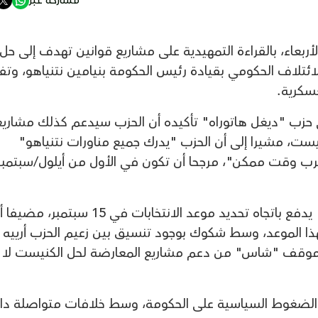
ربعاء، بالقراءة التمهيدية على مشاريع قوانين تهدف إلى حل
لائتلاف الحكومي بقيادة رئيس الحكومة بنيامين نتنياهو، وتف
عسكرية.
ب "ديغل هاتوراه" تأكيده أن الحزب سيدعم كذلك مشاريع
كنيست، مشيرا إلى أن الحزب "يدرك جميع مناورات نتنياهو"
قرب وقت ممكن"، مرجحا أن تكون في الأول من أيلول/سبتمبر
وبحسب المصدر ذاته، فإن حزب "شاس" يدفع باتجاه تحديد موعد الانتخابات في 15 سبتمبر، 
 الموعد، وسط شكوك بوجود تنسيق بين زعيم الحزب أرييه
ن موقف "شاس" من دعم مشاريع المعارضة لحل الكنيست لا ي
 الضغوط السياسية على الحكومة، وسط خلافات متواصلة دا