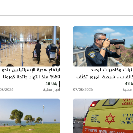
ّرات وكاميرات لرصد
ارتفاع هجرة الإسرائيليين بنحو
خالفات.. شرطة المرور تكثف
50% منذ انتهاء جائحة كورونا
 48
اتها على الطرق
يافا 48
وخسائر ضريبية بمليارات
 محلية
07/08/2026
أخبار محلية
08/2026
الشواكل