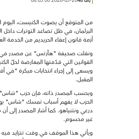
يافا 48
2026-05-20 08:05:00
من المتوقع أن يصوت الكنيست، اليوم الأ
البرلمان، في ظل تصاعد التوترات داخل ا
أزمة قانون إعفاء الحريديم من الخدمة ال
ونقلت صحيفة "هآرتس" عن مصدر في حز
القوانين التي قدّمتها المعارضة لحلّ ال
ويسعى إلى إجراء انتخابات مبكرة "في أ
المقبل.
الحزب لا يفهم أسباب تمسك "شاس" بهذا
درعي ونتنياهو. كما أشار المصدر إلى أ
غير محسوم.
ويأتي هذا الموقف في وقت تتزايد فيه