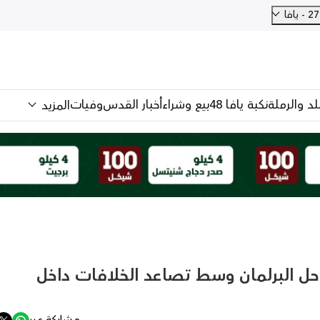
فا
للد والرملة
نكبة يافا 48
بيع وشراء
أخبار القدس
وفيات
المزيد
ل البرلمان وسط تصاعد الخلافات داخل
مشاركة عبر