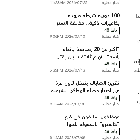
أخبار محلية
2026/07/25 11:23AM
100 دورية شرطة مزودة
ا
بكاميرات ذكية.. مخالفة السير
يافا 48
تصلك إلى المنزل دون أن تتوقف
أخبار محلية
2026/07/10 9:06PM
ي
"أكثر من 20 رصاصة باتجاه
رأسه"..اتهام ثلاثة شبان بقتل
نه
يافا 48
عبد السلام ابو عصب من
تم
أخبار محلية
2026/07/13 5:35PM
شعفاط
تقرير: الشاباك يتدخل لأول مرة
في اختيار قضاة المحاكم الشرعية
يافا 48
ويستبعد مرشحين
ب
أخبار محلية
2026/07/30 8:12AM
موظفون سابقون في فرع
"كاسترو" بالعفولة تلقوا
يافا 48
تعليمات بالتحدث بالعبرية فقط
أخبار محلية
2026/07/08 8:14AM
داخل المتجر