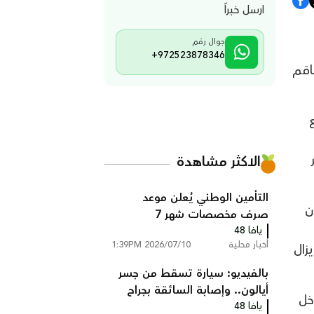
ارسل خبراً
جوال رقم
+972523878346
اقم
الاكثر مشاهدة
التأمين الوطني يُعلن موعد
مضيفا أن
صرف مخصصات شهر 7
يافا 48
أخبار محلية
2026/07/10 1:39PM
زال
بالفيديو: سيارة تسقط من جسر
أيالون.. وإصابة السائقة بجراح
خل
يافا 48
خطيرة