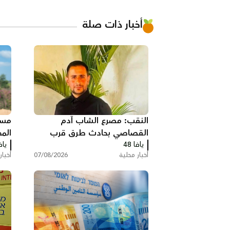
أخبار ذات صلة
النقب: مصرع الشاب آدم
مسي
القصاصي بحادث طرق قرب
الم
حورة
يافا 48
يافا
حمل
أخبار محلية
07/08/2026
أخبار