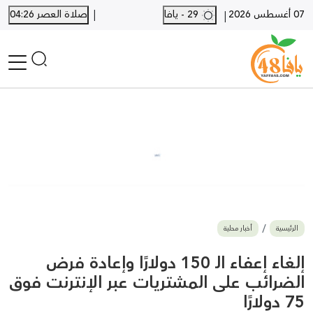
|
07 أغسطس 2026
29 - يافا
صلاة العصر 04:26
|
الرئيسية
أخبار محلية
أخبار يافا
SHORTS
أخبار اللد والرملة
نكبة يافا 48
بيع وشراء
الرئيسية
أخبار محلية
أخبار القدس
وفيات
إلغاء إعفاء الـ 150 دولارًا وإعادة فرض
المزيد
الضرائب على المشتريات عبر الإنترنت فوق
75 دولارًا
ارسل خبر