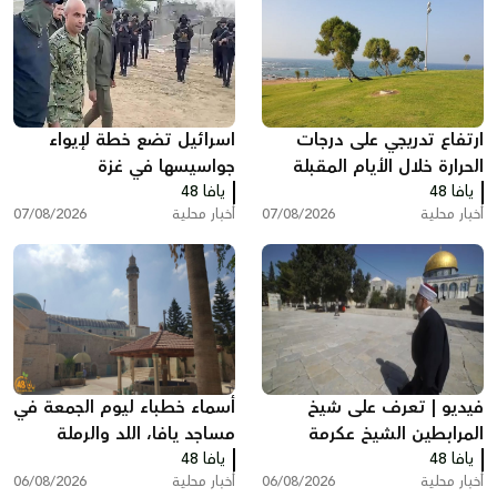
ارتفاع تدريجي على درجات
اسرائيل تضع خطة لإيواء
الحرارة خلال الأيام المقبلة
جواسيسها في غزة
يافا 48
يافا 48
أخبار محلية
07/08/2026
أخبار محلية
07/08/2026
فيديو | تعرف على شيخ
أسماء خطباء ليوم الجمعة في
المرابطين الشيخ عكرمة
مساجد يافا، اللد والرملة
يافا 48
صبري
يافا 48
أخبار محلية
06/08/2026
أخبار محلية
06/08/2026