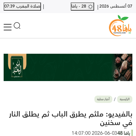
|
07 أغسطس 2026
28 - يافا
صلاة المغرب 07:39
|
الرئيسية
أخبار محلية
أخبار يافا
SHORTS
أخبار اللد والرملة
نكبة يافا 48
بيع وشراء
الرئيسية
أخبار محلية
أخبار القدس
وفيات
بالفيديو: ملثم يطرق الباب ثم يطلق النار
المزيد
في سخنين
ارسل خبر
يافا 48
2026-06-03 14:07:00