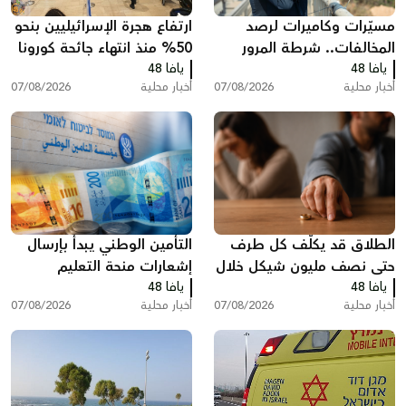
مسيّرات وكاميرات لرصد
ارتفاع هجرة الإسرائيليين بنحو
المخالفات.. شرطة المرور
50% منذ انتهاء جائحة كورونا
يافا 48
تكثف حملاتها على الطرق
يافا 48
وخسائر ضريبية بمليارات
أخبار محلية
07/08/2026
أخبار محلية
07/08/2026
الشواكل
الطلاق قد يكلّف كل طرف
التأمين الوطني يبدأ بإرسال
حتى نصف مليون شيكل خلال
إشعارات منحة التعليم
يافا 48
عام واحد في البلاد
يافا 48
أخبار محلية
07/08/2026
أخبار محلية
07/08/2026