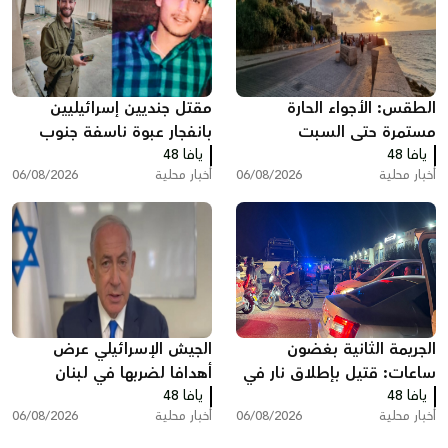
الطقس: الأجواء الحارة
مقتل جنديين إسرائيليين
مستمرة حتى السبت
بانفجار عبوة ناسفة جنوب
يافا 48
لبنان
يافا 48
أخبار محلية
06/08/2026
أخبار محلية
06/08/2026
الجريمة الثانية بغضون
الجيش الإسرائيلي عرض
ساعات: قتيل بإطلاق نار في
أهدافا لضربها في لبنان
يافا 48
المقيبلة
يافا 48
ونتنياهو أوقف تنفيذها
أخبار محلية
06/08/2026
أخبار محلية
06/08/2026
خشية الانتقادات الأميركية