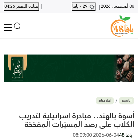
|
06 أغسطس 2026
29 - يافا
صلاة العصر 04:26
|
الرئيسية
أخبار محلية
أخبار يافا
SHORTS
أخبار اللد والرملة
نكبة يافا 48
بيع وشراء
الرئيسية
أخبار محلية
أخبار القدس
وفيات
أسوة بالهند.. مبادرة إسرائيلية لتدريب
المزيد
الكلاب على رصد المسيّرات المفخخة
ارسل خبر
يافا 48
2026-06-04 08:09:00