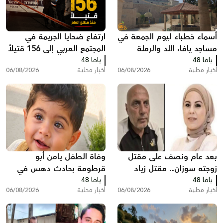
أسماء خطباء ليوم الجمعة في
ارتفاع ضحايا الجريمة في
مساجد يافا، اللد والرملة
المجتمع العربي إلى 156 قتيلاً
يافا 48
يافا 48
منذ مطلع العام
أخبار محلية
06/08/2026
أخبار محلية
06/08/2026
بعد عام ونصف على مقتل
وفاة الطفل يامن أبو
زوجته سوزان.. مقتل زياد
قرطومة بحادث دهس في
يافا 48
بشارة من الطيرة في الطيبة
يافا 48
عرعرة
أخبار محلية
06/08/2026
أخبار محلية
06/08/2026