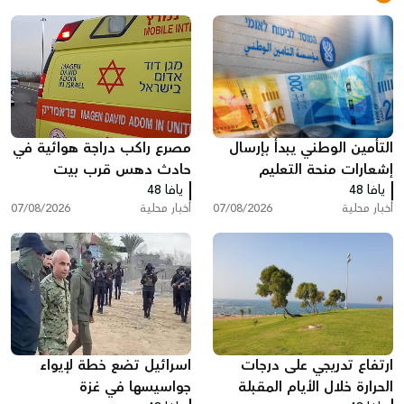
التأمين الوطني يبدأ بإرسال
مصرع راكب دراجة هوائية في
إشعارات منحة التعليم
حادث دهس قرب بيت
يافا 48
يافا 48
شيمش
أخبار محلية
07/08/2026
أخبار محلية
07/08/2026
ارتفاع تدريجي على درجات
اسرائيل تضع خطة لإيواء
الحرارة خلال الأيام المقبلة
جواسيسها في غزة