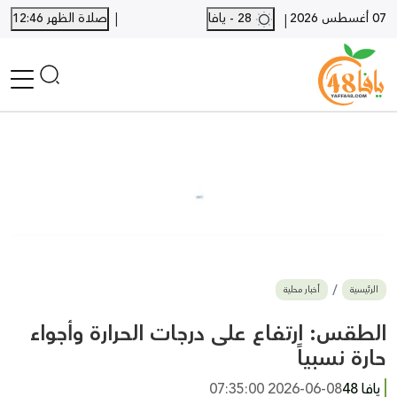
|
07 أغسطس 2026
28 - يافا
صلاة الظهر 12:46
|
الرئيسية
أخبار محلية
أخبار يافا
SHORTS
أخبار اللد والرملة
نكبة يافا 48
بيع وشراء
الرئيسية
أخبار محلية
أخبار القدس
وفيات
الطقس: ارتفاع على درجات الحرارة وأجواء
المزيد
حارة نسبياً
ارسل خبر
يافا 48
2026-06-08 07:35:00