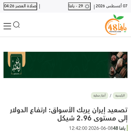
|
07 أغسطس 2026
29 - يافا
صلاة العصر 04:26
|
الرئيسية
أخبار محلية
أخبار يافا
SHORTS
أخبار اللد والرملة
نكبة يافا 48
بيع وشراء
الرئيسية
أخبار محلية
أخبار القدس
وفيات
تصعيد إيران يربك الأسواق: ارتفاع الدولار
المزيد
إلى مستوى 2.96 شيكل
ارسل خبر
يافا 48
2026-06-08 12:42:00