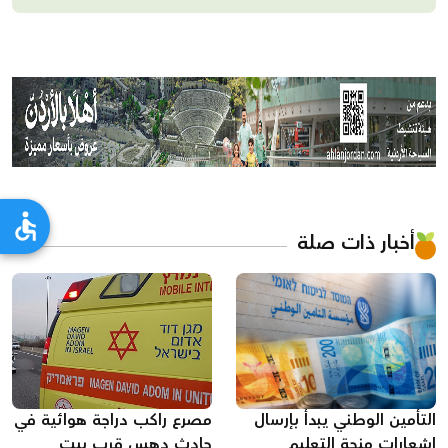
أخبار ذات صلة
التأمين الوطني يبدأ بإرسال
مصرع راكب دراجة هوائية في
إشعارات منحة التعليم
حادث دهس قرب بيت