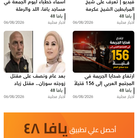
فيديو | تعرف على شيخ
أسماء خطباء ليوم الجمعة في
المرابطين الشيخ عكرمة
مساجد يافا، اللد والرملة
يافا 48
صبري
يافا 48
أخبار محلية
06/08/2026
أخبار محلية
06/08/2026
ارتفاع ضحايا الجريمة في
بعد عام ونصف على مقتل
المجتمع العربي إلى 156 قتيلاً
زوجته سوزان.. مقتل زياد
يافا 48
منذ مطلع العام
يافا 48
بشارة من الطيرة في الطيبة
أخبار محلية
06/08/2026
أخبار محلية
06/08/2026