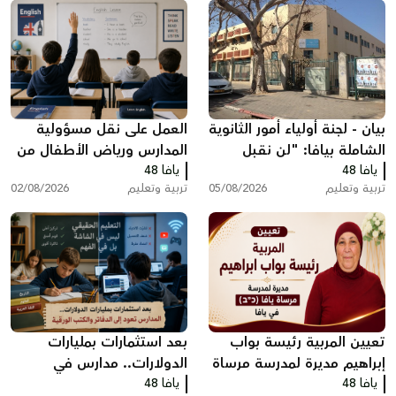
بيان - لجنة أولياء أمور الثانوية
العمل على نقل مسؤولية
الشاملة بيافا: "لن نقبل
المدارس ورياض الأطفال من
يافا 48
تجاهل صوت الأهالي"
يافا 48
وزارة التربية والتعليم إلى
تربية وتعليم
05/08/2026
تربية وتعليم
02/08/2026
البلديات
تعيين المربية رئيسة بواب
بعد استثمارات بمليارات
إبراهيم مديرة لمدرسة مرساة
الدولارات.. مدارس في
يافا 48
يافا (כ”ב)
يافا 48
الولايات المتحدة تعود إلى