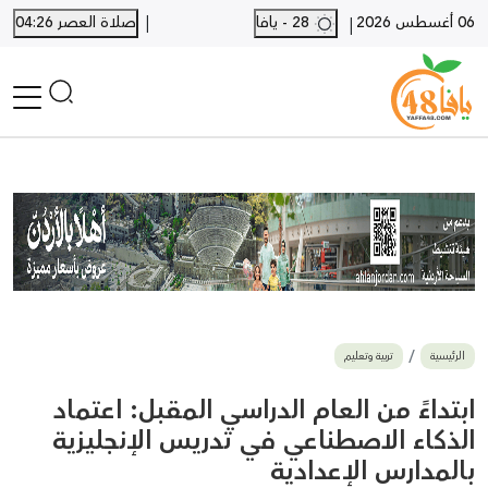
|
06 أغسطس 2026
28 - يافا
صلاة العصر 04:26
|
الرئيسية
أخبار محلية
أخبار يافا
SHORTS
أخبار اللد والرملة
نكبة يافا 48
بيع وشراء
الرئيسية
تربية وتعليم
أخبار القدس
وفيات
ابتداءً من العام الدراسي المقبل: اعتماد
المزيد
الذكاء الاصطناعي في تدريس الإنجليزية
بالمدارس الإعدادية
ارسل خبر