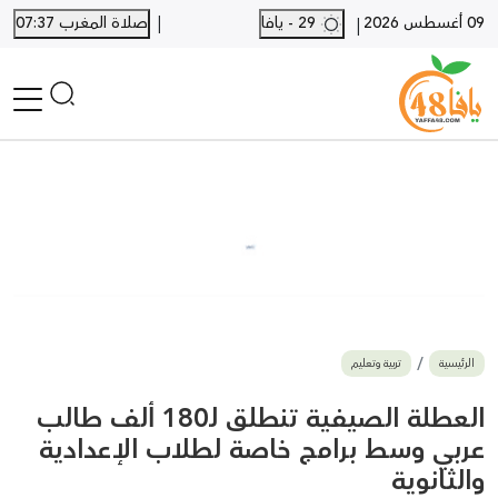
|
09 أغسطس 2026
29 - يافا
صلاة المغرب 07:37
|
الرئيسية
أخبار محلية
أخبار يافا
SHORTS
أخبار اللد والرملة
نكبة يافا 48
بيع وشراء
الرئيسية
تربية وتعليم
أخبار القدس
وفيات
العطلة الصيفية تنطلق لـ180 ألف طالب
المزيد
عربي وسط برامج خاصة لطلاب الإعدادية
والثانوية
ارسل خبر