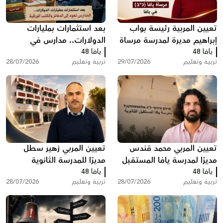
تعيين المربية رئيسة بواب
بعد استثمارات بمليارات
إبراهيم مديرة لمدرسة مرساة
الدولارات.. مدارس في
يافا 48
يافا (כ”ב)
يافا 48
الولايات المتحدة تعود إلى
تربية وتعليم
29/07/2026
تربية وتعليم
28/07/2026
الدفاتر والكتب الورقية
تعيين المربي محمد قندس
تعيين المربي زهير سطل
مديرًا لمدرسة يافا المستقبل
مديرًا للمدرسة الثانوية
يافا 48
الثانوية
يافا 48
الشاملة في يافا
تربية وتعليم
28/07/2026
تربية وتعليم
28/07/2026