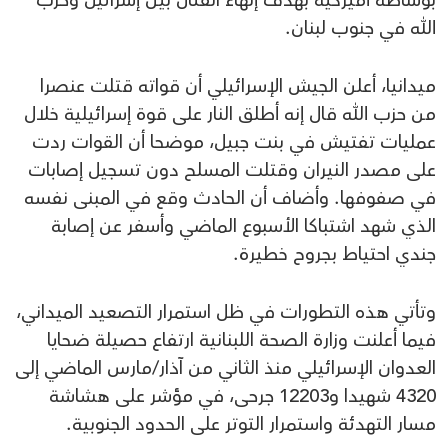
بوساطة أميركية بهدف إنهاء القتال بين إسرائيل وحزب
الله في جنوب لبنان.
ميدانيا، أعلن الجيش الإسرائيلي أن قواته قتلت عنصرا
من حزب الله قال إنه أطلق النار على قوة إسرائيلية خلال
عمليات تفتيش في بنت جبيل، موضحا أن القوات ردت
على مصدر النيران وقتلت المسلح دون تسجيل إصابات
في صفوفها. وأضاف أن الحادث وقع في المبنى نفسه
الذي شهد اشتباكا الأسبوع الماضي وأسفر عن إصابة
جندي احتياط بجروح خطيرة.
وتأتي هذه التطورات في ظل استمرار التصعيد الميداني،
فيما أعلنت وزارة الصحة اللبنانية ارتفاع حصيلة ضحايا
العدوان الإسرائيلي منذ الثاني من آذار/مارس الماضي إلى
4320 شهيدا و12203 جرحى، في مؤشر على هشاشة
مسار التهدئة واستمرار التوتر على الحدود الجنوبية.