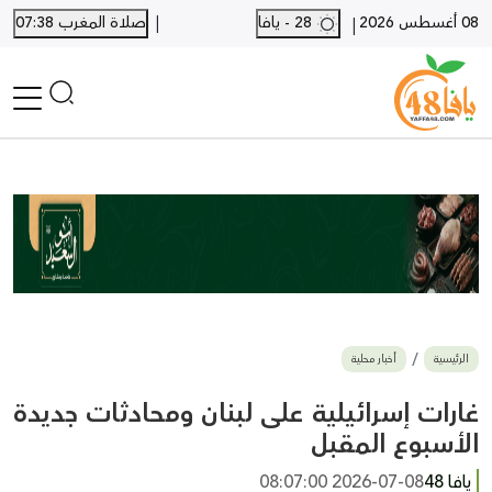
|
08 أغسطس 2026
28 - يافا
صلاة المغرب 07:38
|
الرئيسية
أخبار محلية
أخبار يافا
SHORTS
أخبار اللد والرملة
نكبة يافا 48
بيع وشراء
الرئيسية
أخبار محلية
أخبار القدس
وفيات
غارات إسرائيلية على لبنان ومحادثات جديدة
المزيد
الأسبوع المقبل
ارسل خبر
يافا 48
2026-07-08 08:07:00