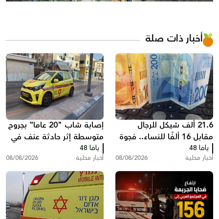
أخبار ذات صلة
21.6 ألف شيكل للرجال
إصابة شاب "20 عاما" بجروح
مقابل 16 ألفًا للنساء.. فجوة
متوسطة إثر حادثة عنف في
يافا 48
كبيرة في أجور القطاع العام
يافا 48
تل أبيب
أخبار محلية
08/08/2026
أخبار محلية
08/08/2026