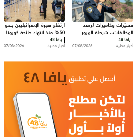
مسيّرات وكاميرات لرصد
ارتفاع هجرة الإسرائيليين بنحو
المخالفات.. شرطة المرور
50% منذ انتهاء جائحة كورونا
يافا 48
تكثف حملاتها على الطرق
يافا 48
وخسائر ضريبية بمليارات
أخبار محلية
07/08/2026
أخبار محلية
07/08/2026
الشواكل