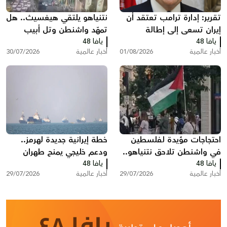
تقرير: إدارة ترامب تعتقد أن
نتنياهو يلتقي هيغسيث.. هل
إيران تسعى إلى إطالة
تمهّد واشنطن وتل أبيب
يافا 48
المفاوضات ودول خليجية
يافا 48
لضربة جديدة ضد إيران؟
أخبار عالمية
01/08/2026
أخبار عالمية
30/07/2026
تدعو إلى تصعيد أمريكي
احتجاجات مؤيدة لفلسطين
خطة إيرانية جديدة لهرمز..
في واشنطن تلاحق نتنياهو..
ودعم خليجي يمنح طهران
يافا 48
هتافات وصفارات إنذار أمام
يافا 48
نفوذا غير مسبوق
أخبار عالمية
29/07/2026
أخبار عالمية
29/07/2026
مقر إقامته