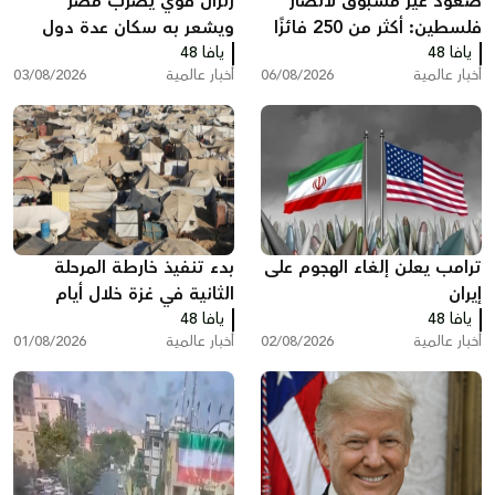
صعود غير مسبوق لأنصار
زلزال قوي يضرب مصر
فلسطين: أكثر من 250 فائزًا
ويشعر به سكان عدة دول
يافا 48
بينهم 35 في الكونغرس
يافا 48
أخبار عالمية
06/08/2026
أخبار عالمية
03/08/2026
ترامب يعلن إلغاء الهجوم على
بدء تنفيذ خارطة المرحلة
إيران
الثانية في غزة خلال أيام
يافا 48
يافا 48
أخبار عالمية
02/08/2026
أخبار عالمية
01/08/2026