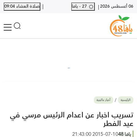
|
06 أغسطس 2026
27 - يافا
صلاة العشاء 09:04
|
الرئيسية
أخبار محلية
أخبار يافا
SHORTS
أخبار اللد والرملة
نكبة يافا 48
بيع وشراء
الرئيسية
أخبار عالمية
أخبار القدس
وفيات
تسريب اخبار عن اعدام الرئيس مرسي في
المزيد
عيد الفطر
ارسل خبر
يافا 48
2015-07-10 21:43:00