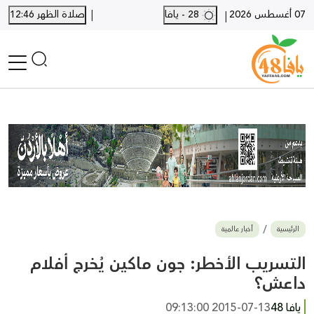
|
07 أغسطس 2026
28 - يافا
صلاة الظهر 12:46
|
الرئيسية
أخبار محلية
أخبار يافا
SHORTS
أخبار اللد والرملة
نكبة يافا 48
بيع وشراء
الرئيسية
أخبار عالمية
أخبار القدس
وفيات
التسريب الأخطر: جون ماكين يُخرج أفلام
المزيد
داعش؟
ارسل خبر
يافا 48
2015-07-13 09:13:00