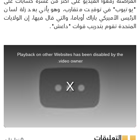
القراصنة رفعوا الفيديو على أكثر من عشرة حسابات على
"يوتيوب" في توقيت متقارب، وهو يأتي بعد زلة لسان
الرئيس الأميركي باراك أوباما، والتي قال فيها، إن الولايات
المتحدة تقوم بتدريب قوات "داعش".
This
is
Playback on other Websites has been disabled by the
a
video owner.
modal
window.
التعليقات
0 تعليقات