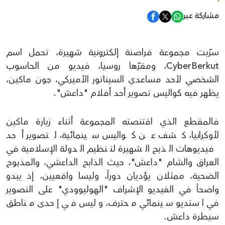
مشاركة عبر
سرّبت مجموعة قراصنة إلكترونية شهيرة، تحمل اسم
CyberBerkut، ومقرّها روسيا، فيديو من الحاسوب
الشخصي لأحد مساعدي السيناتور الأميركي، جون ماكين،
يظهر فيه كواليس تصوير أحد أفلام "داعش".
فالمقطع الذي اقتنصته المجموعة أثناء زيارة ماكين
لأوكرانيا، كشف عن كواليس سينمائية، لتصوير أحد
فيديوهات الذبح الشهيرة لتنظيم الدولة الإسلامية في
العراق والشام "داعش"، حيث الذابح الداعشي، والمذبوح
الضحية، ممثلان يؤديان دوراً، وليسا واقعيين، إذ يبدو
واضحاً في الفيديو الإشراف "الهوليوودي" على التصوير
في استديو سينمائي محترف، وليس في إحدى مناطق
سيطرة داعش.