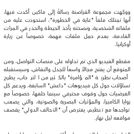
ووجّهت مجموعة القراصنة رسالةً إلى ماكين أكدت فيها،
أنها تمتلك ملفاً "غاية في الخطورة"، استحوذت عليه من
ملفاته الشخصية، ونصحته بأخذ الحيطة والحذر في المرات
القادمة، بعدم حمل ملفات مهمة، خصوصاً عن زيارة
أوكرانيا.
مقطع الفيديو الذي تم تداوله على منصات التواصل، ومن
المتوقع أن يفتح مجالاً واسعاً للجدل والنقاش، وسيستقبله
أصحاب نظرية "المؤامرة" بالكثير من الترحاب، يطرح
تساؤلات حول كل فيديوهات "داعش" السابقة، ويدعم كل
الفرضيات حول وقوف محترفي سينما خلفها، خصوصاً مع
زوايا الكاميرا، والمؤثرات البصرية والصوتية، والتي يصعب
تواجدها مع تنظيم، يفترض أن "التحالف الدولي" يقصف
مواقعه ليل نهار.