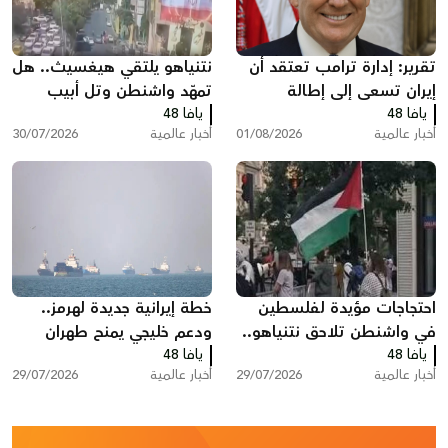
تقرير: إدارة ترامب تعتقد أن
نتنياهو يلتقي هيغسيث.. هل
إيران تسعى إلى إطالة
تمهّد واشنطن وتل أبيب
يافا 48
المفاوضات ودول خليجية
يافا 48
لضربة جديدة ضد إيران؟
أخبار عالمية
01/08/2026
أخبار عالمية
30/07/2026
تدعو إلى تصعيد أمريكي
احتجاجات مؤيدة لفلسطين
خطة إيرانية جديدة لهرمز..
في واشنطن تلاحق نتنياهو..
ودعم خليجي يمنح طهران
يافا 48
هتافات وصفارات إنذار أمام
يافا 48
نفوذا غير مسبوق
أخبار عالمية
29/07/2026
أخبار عالمية
29/07/2026
مقر إقامته