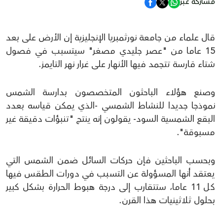
مشاركة عبر
قال علماء من جامعة نورثمبريا الإنجليزية إن الأرض على بعد
15 عاما من "عصر جليدي مصغر" سيتسبب في فصول
شتاء قارسة تتجمد فيها الأنهار على غرار نهر التايمز.
وصنع هؤلاء الباحثون المتخصصون بدارسة الشمس
نموذجا جديدا للنشاط الشمسي -الذي يمكن قياسه بعدد
البقع الشمسية السود- يقولون إنه ينتج "تنبؤات دقيقة غير
مسبوقة".
وبحسب الباحثين فإن حركات السائل ضمن الشمس التي
يعتقد أنها المسؤولة عن التسبب في دورات الطقس فيها
كل 11 عاما، ستتقارب إلى درجة هبوط الحرارة بشكل كبير
بحلول ثلاثينيات هذا القرن.