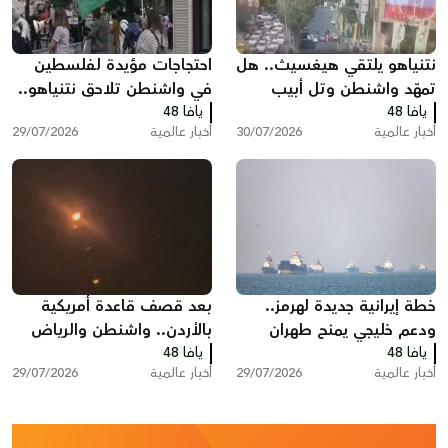
نتنياهو يلتقي هيغسيث.. هل
احتجاجات مؤيدة لفلسطين
تمهّد واشنطن وتل أبيب
في واشنطن تلاحق نتنياهو..
يافا 48
لضربة جديدة ضد إيران؟
يافا 48
هتافات وصفارات إنذار أمام
أخبار عالمية
30/07/2026
أخبار عالمية
29/07/2026
مقر إقامته
خطة إيرانية جديدة لهرمز..
بعد قصف قاعدة أمريكية
ودعم خليجي يمنح طهران
بالأردن.. واشنطن والرياض
يافا 48
نفوذا غير مسبوق
يافا 48
تشنان هجوما واسعا شرق
أخبار عالمية
29/07/2026
أخبار عالمية
29/07/2026
العراق