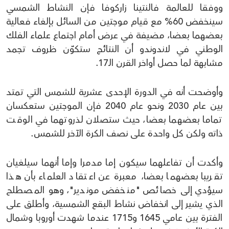
ووفقا للعالمة فالنتينا زاركوفا فإن النشاط الشمسي
سينخفض 60% مع قيام موجتين من السائل بإلغاء فعالية
بعضهما بعضا، مضيفة في عرض أمام اجتماع علماء الفلك
الوطني في لاندوندو أن النتائج ستكوّن ظروف تجمد
مشابهة لما حصل أواخر القرن الـ17.
وأوضحت أنه في الدورة الإحدى عشرية للشمس التي تمتد
بين عام 2030 ونحو عام 2040 فإن الموجتين ستعكسان
تماما بعضهما بعضا، حيث ستصلان لذروتهما في الوقت
ذاته ولكن كل واحدة على نصف الكرة الآخر للشمس.
وأكدت أن تفاعلهما سيكون إما مدمرا وإما أنهما سيلغيان
تقريبا بعضهما بعضا، معبرة عن اعتقاد العلماء بأن هذا
سيؤدي إلى خصائص "منخفض موندير"، وهو المصطلح
الذي يشير إلى انخفاض نشاط البقع الشمسية، وأطلق على
الفترة بين عامي 1645 و1715 عندما شهدت أوروبا وشمال