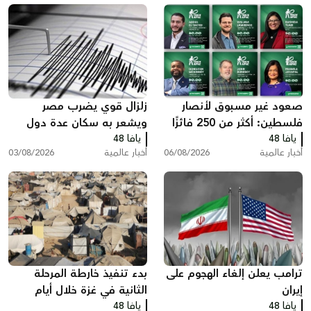
صعود غير مسبوق لأنصار
زلزال قوي يضرب مصر
فلسطين: أكثر من 250 فائزًا
ويشعر به سكان عدة دول
يافا 48
بينهم 35 في الكونغرس
يافا 48
أخبار عالمية
06/08/2026
أخبار عالمية
03/08/2026
ترامب يعلن إلغاء الهجوم على
بدء تنفيذ خارطة المرحلة
إيران
الثانية في غزة خلال أيام
يافا 48
يافا 48