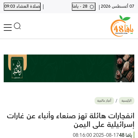
|
07 أغسطس 2026
28 - يافا
صلاة العشاء 09:03
|
الرئيسية
أخبار محلية
أخبار يافا
SHORTS
أخبار اللد والرملة
نكبة يافا 48
بيع وشراء
الرئيسية
أخبار عالمية
أخبار القدس
وفيات
انفجارات هائلة تهز صنعاء وأنباء عن غارات
المزيد
إسرائيلية على اليمن
ارسل خبر
يافا 48
2025-08-17 08:16:00