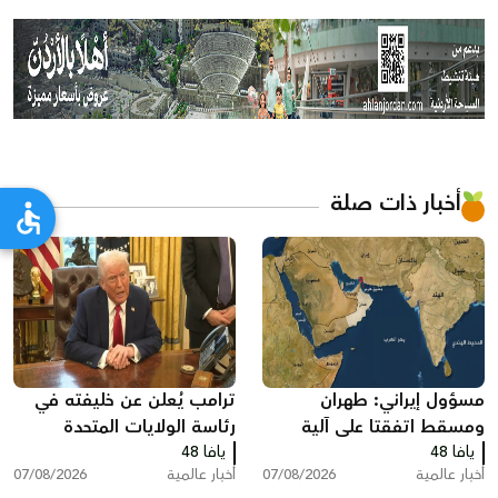
أخبار ذات صلة
مسؤول إيراني: طهران
ترامب يُعلن عن خليفته في
ومسقط اتفقتا على آلية
رئاسة الولايات المتحدة
يافا 48
لعبور مضيق هرمز تتضمن
يافا 48
أخبار عالمية
07/08/2026
أخبار عالمية
07/08/2026
رسوم خدماتية