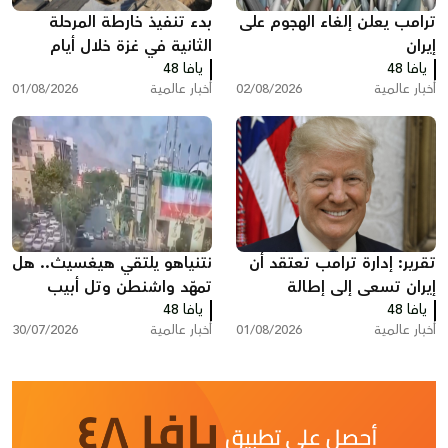
ترامب يعلن إلغاء الهجوم على
بدء تنفيذ خارطة المرحلة
إيران
الثانية في غزة خلال أيام
يافا 48
يافا 48
أخبار عالمية
02/08/2026
أخبار عالمية
01/08/2026
تقرير: إدارة ترامب تعتقد أن
نتنياهو يلتقي هيغسيث.. هل
إيران تسعى إلى إطالة
تمهّد واشنطن وتل أبيب
يافا 48
المفاوضات ودول خليجية
يافا 48
لضربة جديدة ضد إيران؟
أخبار عالمية
01/08/2026
أخبار عالمية
30/07/2026
تدعو إلى تصعيد أمريكي