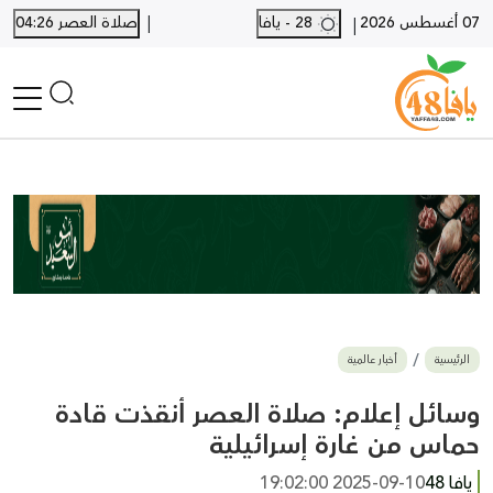
|
07 أغسطس 2026
28 - يافا
صلاة العصر 04:26
|
الرئيسية
أخبار محلية
أخبار يافا
SHORTS
أخبار اللد والرملة
نكبة يافا 48
بيع وشراء
الرئيسية
أخبار عالمية
أخبار القدس
وفيات
وسائل إعلام: صلاة العصر أنقذت قادة
المزيد
حماس من غارة إسرائيلية
ارسل خبر
يافا 48
2025-09-10 19:02:00