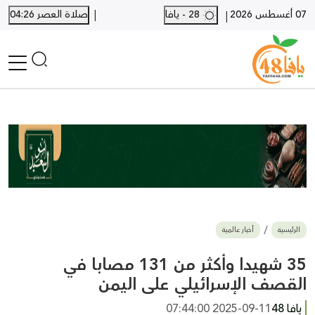
|
07 أغسطس 2026
28 - يافا
صلاة العصر 04:26
|
الرئيسية
أخبار محلية
أخبار يافا
SHORTS
أخبار اللد والرملة
نكبة يافا 48
بيع وشراء
الرئيسية
أخبار عالمية
أخبار القدس
وفيات
35 شهيدا وأكثر من 131 مصابا في
المزيد
القصف الإسرائيلي على اليمن
ارسل خبر
يافا 48
2025-09-11 07:44:00