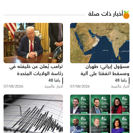
أخبار ذات صلة
مسؤول إيراني: طهران
ترامب يُعلن عن خليفته في
ومسقط اتفقتا على آلية
رئاسة الولايات المتحدة
يافا 48
لعبور مضيق هرمز تتضمن
يافا 48
أخبار عالمية
07/08/2026
أخبار عالمية
07/08/2026
رسوم خدماتية