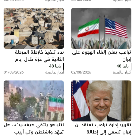
ترامب يعلن إلغاء الهجوم على
بدء تنفيذ خارطة المرحلة
إيران
الثانية في غزة خلال أيام
يافا 48
يافا 48
أخبار عالمية
02/08/2026
أخبار عالمية
01/08/2026
تقرير: إدارة ترامب تعتقد أن
نتنياهو يلتقي هيغسيث.. هل
إيران تسعى إلى إطالة
تمهّد واشنطن وتل أبيب