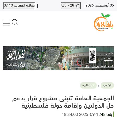
|
06 أغسطس 2026
28 - يافا
صلاة المغرب 07:40
|
الرئيسية
أخبار محلية
أخبار يافا
SHORTS
أخبار اللد والرملة
نكبة يافا 48
بيع وشراء
الرئيسية
أخبار عالمية
أخبار القدس
وفيات
الجمعية العامة تتبنى مشروع قرار يدعم
المزيد
حل الدولتين وإقامة دولة فلسطينية
ارسل خبر
يافا 48
2025-09-12 18:34:00