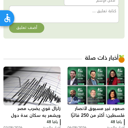
أضف تعليق
أخبار ذات صلة
صعود غير مسبوق لأنصار
زلزال قوي يضرب مصر
فلسطين: أكثر من 250 فائزًا
ويشعر به سكان عدة دول
يافا 48
بينهم 35 في الكونغرس
يافا 48
أخبار عالمية
06/08/2026
أخبار عالمية
03/08/2026