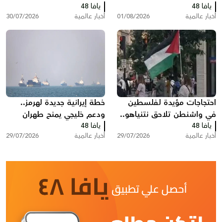
يافا 48
المفاوضات ودول خليجية
يافا 48
لضربة جديدة ضد إيران؟
أخبار عالمية
01/08/2026
أخبار عالمية
30/07/2026
تدعو إلى تصعيد أمريكي
احتجاجات مؤيدة لفلسطين
خطة إيرانية جديدة لهرمز..
في واشنطن تلاحق نتنياهو..
ودعم خليجي يمنح طهران
يافا 48
هتافات وصفارات إنذار أمام
يافا 48
نفوذا غير مسبوق
أخبار عالمية
29/07/2026
أخبار عالمية
29/07/2026
مقر إقامته