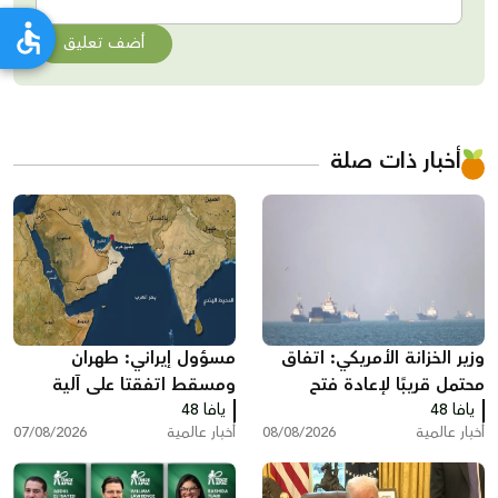
أضف تعليق
أخبار ذات صلة
وزير الخزانة الأمريكي: اتفاق
مسؤول إيراني: طهران
محتمل قريبًا لإعادة فتح
ومسقط اتفقتا على آلية
يافا 48
مضيق هرمز وخفض أسعار
يافا 48
لعبور مضيق هرمز تتضمن
أخبار عالمية
08/08/2026
أخبار عالمية
07/08/2026
الطاقة
رسوم خدماتية