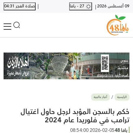
|
09 أغسطس 2026
27 - يافا
صلاة الفجر 04:31
|
الرئيسية
أخبار محلية
أخبار يافا
SHORTS
أخبار اللد والرملة
نكبة يافا 48
بيع وشراء
الرئيسية
أخبار عالمية
أخبار القدس
وفيات
حُكم بالسجن المؤبد لرجل حاول اغتيال
المزيد
ترامب في فلوريدا عام 2024
ارسل خبر
يافا 48
2026-02-05 08:54:00