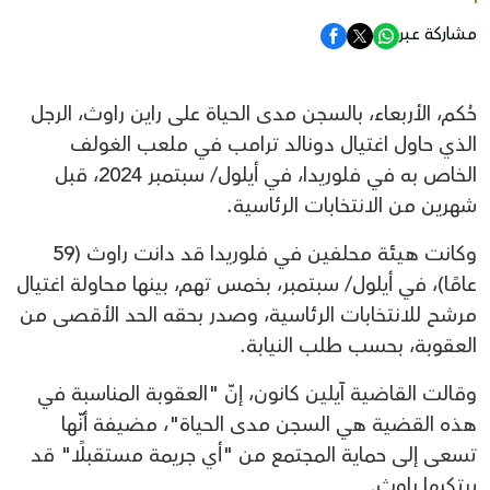
مشاركة عبر
حُكم، الأربعاء، بالسجن مدى الحياة على راين راوث، الرجل
الذي حاول اغتيال دونالد ترامب في ملعب الغولف
الخاص به في فلوريدا، في أيلول/ سبتمبر 2024، قبل
شهرين من الانتخابات الرئاسية.
وكانت هيئة محلفين في فلوريدا قد دانت راوث (59
عامًا)، في أيلول/ سبتمبر، بخمس تهم، بينها محاولة اغتيال
مرشح للانتخابات الرئاسية، وصدر بحقه الحد الأقصى من
العقوبة، بحسب طلب النيابة.
وقالت القاضية آيلين كانون، إنّ "العقوبة المناسبة في
هذه القضية هي السجن مدى الحياة"، مضيفة أنّها
تسعى إلى حماية المجتمع من "أي جريمة مستقبلًا" قد
يرتكبها راوث.