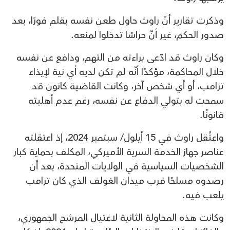
وذكرت تقارير أنّ راوث حاول طعن نفسه بقلم فورًا، بعد
صدور الحكم، غير أنّ حراسًا تدخلوا لمنعه.
وكان راوث قد ادّعى براءته من التهم، ودافع عن نفسه
خلال المحاكمة، مؤكدًا أنّه لم تكن لديه أي نية لإيذاء
ترامب، أو أي شخص آخر، وكانت القاضية كانون قد
سمحت له بتولي الدفاع عن نفسه، رغم عدم أهليته
قانونًا.
واعتُقل راوث في 15 أيلول/ سبتمبر 2024، إذ اعتقلته
عناصر جهاز الخدمة السرية الأميركي، المكلف بحماية كبار
الشخصيات السياسية في الولايات المتحدة، بعد أن
رصدوه مسلحًا قرب ميدان الغولف الذي كان ترامب
يلعب فيه.
وكانت هذه المحاولة الثانية لاغتيال المرشح الجمهوري،