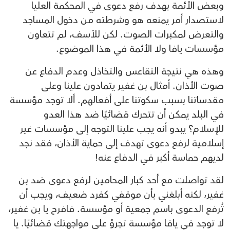
وبعض الأئمة بهدف رفع دعوى في المحكمة العليا
لاستصدار أمر يمنعه هو وشرطته من دخول المساجد
والتعرض لمكبرات الصوت. لكن للأسف، لم تتعاون
مؤسسات يافا ولا الأئمة في هذا الموضوع.
وهذه هي نتيجة التقاعس والتخاذل وعدم الدفاع عن
صوت الأذان. أمثال بن غفير يتمادون علينا وعلى
مقدساتنا بسبب سكوتنا على أفعالهم. ألا توجد مؤسسة
في البلد يمكن أن تتحرك قضائيًا ضد هذا العدو
للإسلام؟ يبدو أنه يجب علينا التوجه إلى مؤسسات غير
إسلامية لرفع دعوى تهدف إلى حماية الأذان، فقد نجد
لديهم حماسة أكبر في الدفاع عنه!
لقد تواصلت مع أحد كبار المحامين لرفع دعوى ضد بن
غفير، لكنه أبلغني بأن موقفي كفرد ضعيف، ويجب أن
تُرفع الدعوى باسم جمعية أو مؤسسة. فافرح يا بن غفير،
لا توجد في يافا مؤسسة تجرؤ على مواجهتك قضائيًا. يا