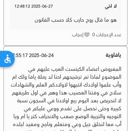
لا اخي
2025-06-27 12:48:12
‏هو ما قال روح حارب ‏كلا حسب القانون
عدد الإعجابات
0
إعجاب
يافاوية
2025-06-24 07:55:17
المفروض اعضاء الكينست العرب عليهم في
الموضوع لماذا تم ترشيحهم احنا لد رملة يافا ولك ام
وأب علموا اولادك انتبهوا لاولادكم العلم والشهادات
سلاح في وقتنا العصيب هذا وهم في اول طريقهم
لا لتحريض بعد اليوم ربع اولادنا في السجون نسبة
كبيرة وحتى نحصل على تقدم ووعي عليكم في
التوجيه والتربية الوضع صعب والانحراف كتر يا ام ويا
أب معا لنخلق جيل وعي ومتعلم وناجح ومفيد لبلده