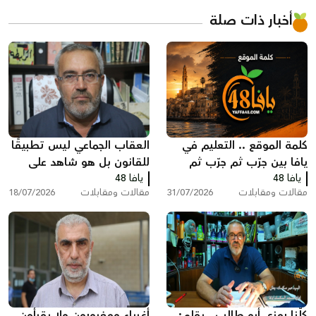
أخبار ذات صلة
كلمة الموقع .. التعليم في
العقاب الجماعي ليس تطبيقًا
يافا بين جرّب ثم جرّب ثم
للقانون بل هو شاهد على
يافا 48
انظر ماذا سيحدث!
يافا 48
تخبط المؤسسه الرسمية
مقالات ومقابلات
31/07/2026
مقالات ومقابلات
18/07/2026
بقلم : عمر سكسك
كلّنا رمزي أبو طالب ..بقلم:
أغبياء ومغرورون ولا يقرأون