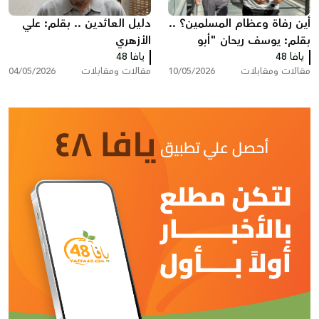
أين رفاة وعظام المسلمين؟ ..
دليل العائدين .. بقلم: علي
بقلم: يوسف ريحان "أبو
الأزهري
يافا 48
حسام"
يافا 48
مقالات ومقابلات
10/05/2026
مقالات ومقابلات
04/05/2026