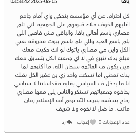
يافا
2025-06-05 03:58:42
كل احترام. عن أي مؤسسه بتحكي واي أمام جامع
اغلبهم الخوف ملاء قلوبهم على الجمعيه التي تلم
مصاري باسم أهالي يافا. والباقي مش فاضي اللي
بلم باسم العيد وللي بلم باسم بيوت محروقه يعني
الكل واين في مصاري ياتوك لو انك حكيت معك
مبلغ بدك تتبرع في لا اي جمعيه الكل بتسابق معك
مين يكون ف القائمه سبحان الله. ما أكثرهم لما
بدك تعطي اما تسكت واحد زي بن غفير الكل بقلك
انا ما بدخل ف السياسي بقلبه مقداساتنا لا سياسي
بخافوه جمعياتهم تستكر والناس يلي معها مصاري
رماح بتدفعه بتبرعه الله يرحم أمة الإسلام زمان
ماتت. ما ضل لا نخوه ولا شريف
عدد الإعجابات
0
إعجاب
رد