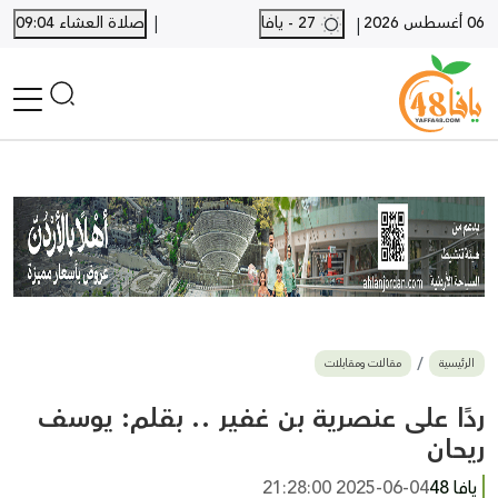
|
06 أغسطس 2026
27 - يافا
صلاة العشاء 09:04
|
الرئيسية
أخبار محلية
أخبار يافا
SHORTS
أخبار اللد والرملة
نكبة يافا 48
بيع وشراء
الرئيسية
مقالات ومقابلات
أخبار القدس
وفيات
ردًا على عنصرية بن غفير .. بقلم: يوسف
المزيد
ريحان
ارسل خبر
يافا 48
2025-06-04 21:28:00