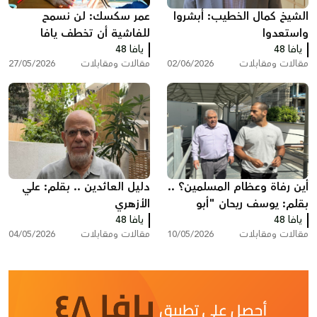
الشيخ كمال الخطيب: أبشروا
عمر سكسك: لن نسمح
واستعدوا
للفاشية أن تخطف يافا
يافا 48
يافا 48
وأحلام أولادنا
مقالات ومقابلات
02/06/2026
مقالات ومقابلات
27/05/2026
أين رفاة وعظام المسلمين؟ ..
دليل العائدين .. بقلم: علي
بقلم: يوسف ريحان "أبو
الأزهري
يافا 48
حسام"
يافا 48
مقالات ومقابلات
10/05/2026
مقالات ومقابلات
04/05/2026