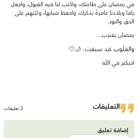
في رمضان على طاعتك،
واكتب لنا فيه القبول،
واجعل
يافا وبلادنا عامرةً بذكرك،
واحفظ شبابها،
وثبّتهم على
الحق والنور.
رمضان يقترب…
والقلوب قد سبقت.
🌙🤍
احبكم في الله
التعليقات
2 تعليقات
إضافة تعليق