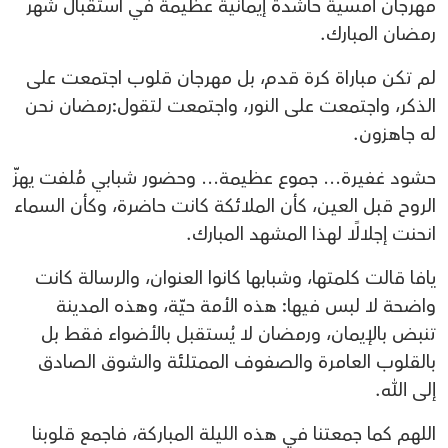
مهرجان أمسية حاشدة إيمانية عظيمة في
استقبال شهر
رمضان المبارك.
لم تكن مباراة كرة قدم،
بل مهرجان قلوب
اجتمعت على
الذكر،
واجتمعت على النور،
واجتمعت لتقول:
رمضان نحن
له جاهزون.
حشود غفيرة…
جموع عظيمة…
وحضور شبابي مُلفت
يهزّ
الروح قبل العين،
كأن الملائكة كانت حاضرة،
وكأن السماء
انحنت إجلالًا
لهذا المشهد المبارك.
يافا قالت كلمتها،
وشبابها كانوا العنوان،
والرسالة كانت
واضحة لا لبس فيها:
هذه الأمة حيّة،
وهذه المدينة
تنبض بالإيمان،
ورمضان لا يُستقبل بالأضواء فقط
بل
بالقلوب العامرة
والصفوف الممتلئة
والشوق الصادق
إلى الله.
اللهم كما جمعتنا في هذه الليلة المباركة،
فاجمع قلوبنا