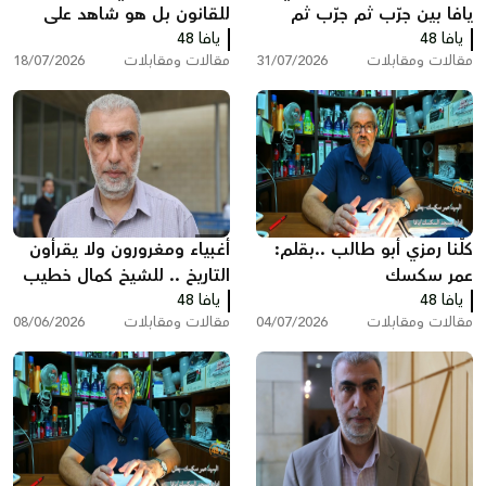
يافا بين جرّب ثم جرّب ثم
للقانون بل هو شاهد على
يافا 48
انظر ماذا سيحدث!
يافا 48
تخبط المؤسسه الرسمية
مقالات ومقابلات
31/07/2026
مقالات ومقابلات
18/07/2026
بقلم : عمر سكسك
كلّنا رمزي أبو طالب ..بقلم:
أغبياء ومغرورون ولا يقرأون
عمر سكسك
التاريخ .. للشيخ كمال خطيب
يافا 48
يافا 48
مقالات ومقابلات
04/07/2026
مقالات ومقابلات
08/06/2026