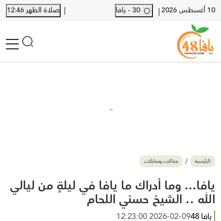
|
10 أغسطس 2026
30 - يافا
صلاة الظهر 12:46
|
الرئيسية
أخبار محلية
أخبار يافا
SHORTS
أخبار اللد والرملة
نكبة يافا 48
بيع وشراء
الرئيسية
مقالات ومقابلات
أخبار القدس
وفيات
يافا… وما أدراك ما يافا في ليلةٍ من ليالي
المزيد
الله .. الشيخ حسني اللحام
ارسل خبر
يافا 48
2026-02-09 12:23:00