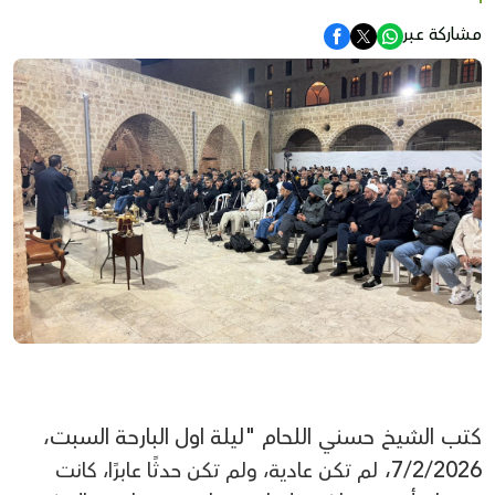
مشاركة عبر
كتب الشيخ حسني اللحام "ليلة
اول
البارحة
السبت
،
،
7/2/2026
لم تكن عادية،
ولم تكن حدثًا عابرًا،
كانت