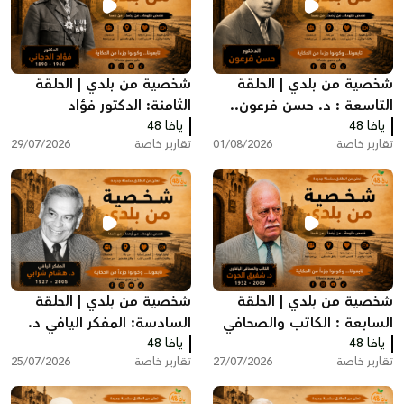
شخصية من بلدي | الحلقة
شخصية من بلدي | الحلقة
التاسعة : د. حسن فرعون..
الثامنة: الدكتور فؤاد
يافا 48
الطبيب الذي رفض مغادرة
يافا 48
الدجاني.. رائد الطب والجراحة
تقارير خاصة
01/08/2026
تقارير خاصة
29/07/2026
يافا عام 1948
في فلسطين
شخصية من بلدي | الحلقة
شخصية من بلدي | الحلقة
السابعة : الكاتب والصحافي
السادسة: المفكر اليافي د.
يافا 48
اليافاوي شفيق الحوت
يافا 48
هشام شرابي
تقارير خاصة
27/07/2026
تقارير خاصة
25/07/2026