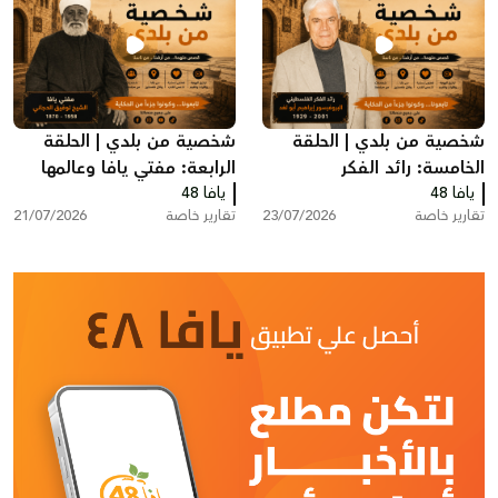
شخصية من بلدي | الحلقة
شخصية من بلدي | الحلقة
الخامسة: رائد الفكر
الرابعة: مفتي يافا وعالمها
يافا 48
الفلسطيني البروفيسور
يافا 48
الشيخ توفيق عبد الله
تقارير خاصة
23/07/2026
تقارير خاصة
21/07/2026
إبراهيم أبو لغد
الدجاني