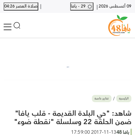
|
09 أغسطس 2026
29 - يافا
صلاة العصر 04:26
|
الرئيسية
أخبار محلية
أخبار يافا
SHORTS
أخبار اللد والرملة
نكبة يافا 48
بيع وشراء
الرئيسية
تقارير خاصة
أخبار القدس
وفيات
شاهد: "حي البلدة القديمة - قلب يافا"
المزيد
ضمن الحلقة 22 وسلسلة "نقطة ضوء"
ارسل خبر
يافا 48
2017-11-13 17:59:00