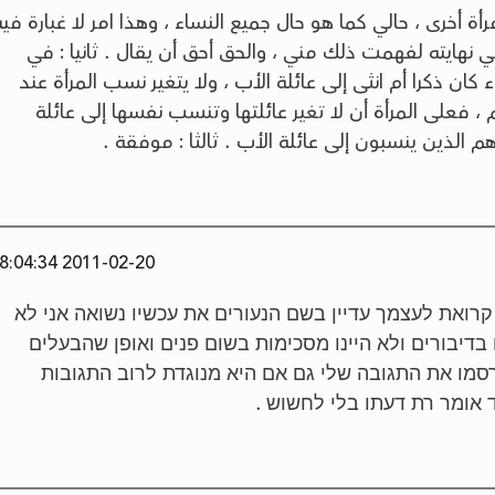
مرأة أخرى ، حالي كما هو حال جميع النساء ، وهذا امر لا غبارة فيه
نهايته لفهمت ذلك مني ، والحق أحق أن يقال . ثانيا : في
ان ذكرا أم انثى إلى عائلة الأب ، ولا يتغير نسب المرأة عند
 ، فعلى المرأة أن لا تغير عائلتها وتنسب نفسها إلى عائلة
هم الذين ينسبون إلى عائلة الأب . ثالثا : موفقة .
2011-02-20 18:04:34
רואת לעצמך עדיין בשם הנעורים את עכשיו נשואה אני לא
בדיבורים ולא היינו מסכימות בשום פנים ואופן שהבעלים
תחתנו עם עוד אישה יפו 48 תפרסמו את התגובה שלי גם אם היא מנוגדת לרוב התגובות
 אומר רת דעתו בלי לחשוש .