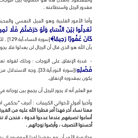
والمقصود بالعدل هنا هو التسوية بين الزوجات
مقدور الرجل واستطاعته .
وأما الأمور القلبية وهو الميل النفسي والمح
تَعْدِلُوا بَيْنَ النِّسَاءِ وَلَوْ حَرَصْتُمْ فَلَا تَمِيل
كَانَ غَفُورًا رَحِيمًا﴾
[سورة 
بأن الله هو الذي قال أن الرجال لن يعدلوا فلا يج
- قدرة الإنفاق على الزوجات : وذلك لقوله تعا
فَضْلِهِ
)[سورة النور،آية:33]. 
يكون بمقدوره الإنفاق.
مع العلم أنه لا يجوز للرجل أن يجمع بين زوجاته
وأخيرا أقول لأخواتي الكريمات : أعرف "بحكمي ام
معنا نساء أُخر فهذا أمر فطرنا الله عليه من الغيرة 
أساءوا تصرفهم عندما عددوا قدوة ، فنحن لا ننظ
أحسنوا التصرف ، وأرضوا زوجاتهم .
وخلاصة الأمر أن مع بغضنا لهذا الموضوع لا يص