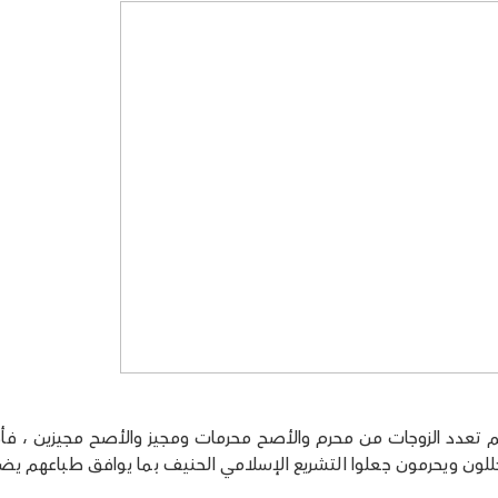
كم تعدد الزوجات من محرم والأصح محرمات ومجيز والأصح مجيزين ، ف
حللون ويحرمون جعلوا التشريع الإسلامي الحنيف بما يوافق طباعهم يض