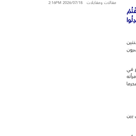
مقالات ومقابلات
2026/07/18 2:16PM
سكسك
ْتُمْ
ِلُوا
نتين
سرون
ع في
رأته
حرما
 بين