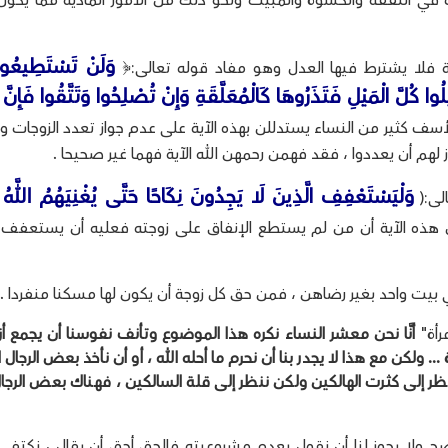
 في النفقة والكسوة والمبيت ونحو ذلك من الأمور المادية مما يكو
وَلَنْ تَسْتَطِيعُوا
بة فلا يشترط فيها العدل وهو مفاد قوله تعالى:﴿
ُوا كُلَّ الْمَيْلِ فَتَذَرُوهَا كَالْمُعَلَّقَةِ وَإِنْ تُصْلِحُوا وَتَتَّقُوا فَإِنَّ ا
النساء،آية:129] . للأسف كثير من النساء يستدللن بهذه الآية على عدم جواز تعدد الزوجات 
وز لهم أن يعددوا ، فقد فهمن رحمهن الله الآية فهما غير صحيحا .
وَلْيَسْتَعْفِفِ الَّذِينَ لَا يَجِدُونَ نِكَاحًا حَتَّى يُغْنِيَهُمُ اللَّهُ
لى:(
وجه الاستدلال من هذه الآية أن من لم يستطع الإنفاق على زوجته فعليه أن يستعف
 في بيت واحد بغير رضاهن ، فمن حق كل زوجة أن يكون لها مسكنا منفردا .
رأة"
أنَّا نحن معشر النساء نكره هذا الموضوع وتأنف نفوسنا أن يجمع أزو
... ولكن مع هذا لا يجدر بنا أن نحرم ما أحله الله ، أو أن نأخذ بعض الرجال 
ر إلى كثرت الهالكين ولكن ننظر إلى قلة السالكين ، فهناك بعض الرجا
ح ولا يجوز لنا أن نقول بعدم مشروعيته فالحق أحق أن يقال ، نكتفي 