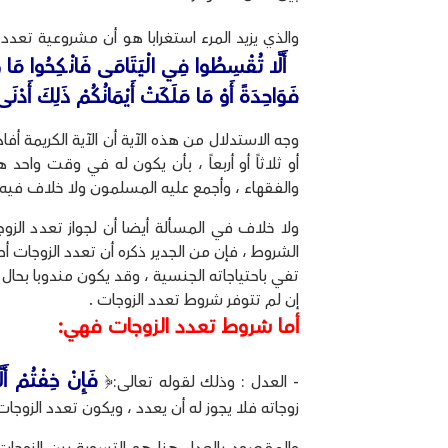
والذي يزيد المرء استغرابا هو أن مشروعية تعدد
أَلَّا تُقْسِطُوا فِي الْيَتَامَى فَانْكِحُوا مَا طَا
فَوَاحِدَةً أَوْ مَا مَلَكَتْ أَيْمَانُكُمْ ذَلِكَ أَدْنَى
وجه الاستدلال من هذه الآية أن الآية الكريمة أف
أو ثلاثاً أو أربعاً ، بأن يكون له في وقت واحد ه
والفقهاء ، وأجمع عليه المسلمون ولا خلاف فيه 
ولا خلاف في المسألة أيضا أن لجواز تعدد الز
الشروط ، فإن من الجدير ذكره أن تعدد الزوجات أصل
تفي باحتياجاته الجنسية ، وقد يكون مندوبا بحال 
إن لم تتوفر شروط تعدد الزوجات .
أما شروط تعدد الزوجات فهي:
فَإِنْ خِفْتُمْ أَ
- العدل : وذلك لقوله تعالى:﴿
زوجاته فلا يجوز له أن يعدد ، ويكون تعدد الزوجا