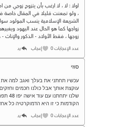
اولا : لا ، لا ارغب بأن يتزوج زوجي من ا
، ولو تمعنت قليلا في المقال خاصة في 
الشريعة الإسلامية ينسب المولود سواء ك
زواجها كما هو الحال عند اليهود ويغيرهم
زوجها ، فقط الأولاد - الذكور والإناث - 
عدد الإعجابات
0
إعجاب
رد
סוזי
עכשיו תחתני את בעלך ואגב למה את ק
עוקצת אותך אבל כולנו חכמים וחזקים 
שלנו י
הקודמות כי זו היא הדמוקרטיה כל אחד
عدد الإعجابات
0
إعجاب
رد