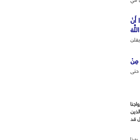
ن في
 أَنْ
للَّهَ
ويقلن
 مِنْ
ف حتى
اجنا
الذين
ل قد
بهذا