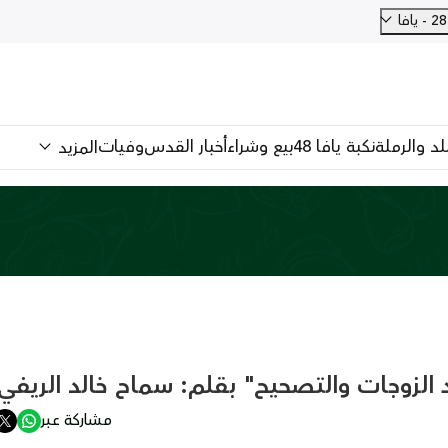
فا
للد والرملة
نكبة يافا 48
بيع وشراء
أخبار القدس
وفيات
المزيد
الزوجات والتصحيح" بقلم: سماح خالد الريفي
مشاركة عبر