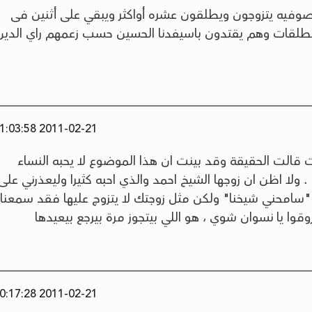
وفيه يتزوجون ويطلقون عشره أواكثر ويبقي على أثنين فى
مطلقات وهم يقتدون باسيفدنا الحسين حسب زعمهم راي الدين
2011-02-21 11:03:58
خت قالت الحقيقة وقد بينت ان هذا الموضوع لا يحبه النساء
. ولا اظن ان زوجها الشيخ احمد والذي احبه كثيرا وليعذرني على
 "سامحني شيخنا" ولكن مثل زوجتك لا يتزوج عليها فقد سمعنا
وقوا يا نسوان شوي ، هو اللي بيتجوز مرة بيرجع بيعيدها
2011-02-21 10:17:28