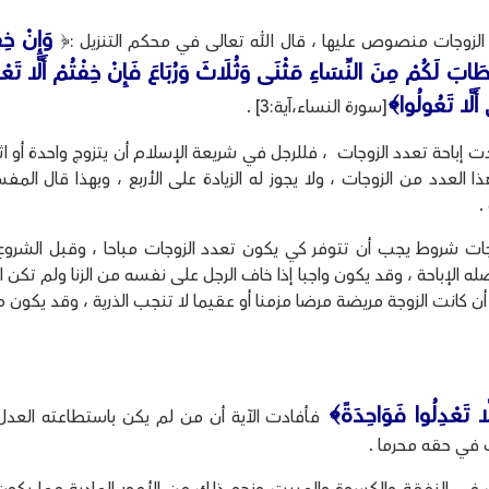
وَإِنْ خِف
 الزوجات منصوص عليها ، قال الله تعالى في محكم التنزيل :﴿
بَ لَكُمْ مِنَ النِّسَاءِ مَثْنَى وَثُلَاثَ وَرُبَاعَ فَإِنْ خِفْتُمْ أَلَّا تَعْد
 أَلَّا تَعُولُوا﴾
[سورة النساء،آية:3] .
ادت إباحة تعدد الزوجات ، فللرجل في شريعة الإسلام أن يتزوج واحدة أو اث
ذا العدد من الزوجات ، ولا يجوز له الزيادة على الأربع ، وبهذا قال المف
.
وجات شروط يجب أن تتوفر كي يكون تعدد الزوجات مباحا ، وقبل الشرو
ه الإباحة ، وقد يكون واجبا إذا خاف الرجل على نفسه من الزنا ولم تكن ام
أن كانت الزوجة مريضة مرضا مزمنا أو عقيما لا تنجب الذرية ، وقد يكون م
لَّا تَعْدِلُوا فَوَاحِدَةً﴾
فأفادت الآية أن من لم يكن باستطاعته العدل
ت في حقه محرما .