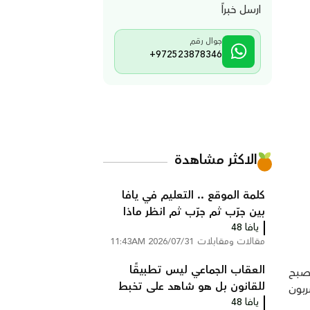
ارسل خبراً
جوال رقم
+972523878346
الاكثر مشاهدة
كلمة الموقع .. التعليم في يافا
بين جرّب ثم جرّب ثم انظر ماذا
يافا 48
سيحدث!
مقالات ومقابلات
2026/07/31 11:43AM
العقاب الجماعي ليس تطبيقًا
أصبح
للقانون بل هو شاهد على تخبط
ربون
يافا 48
المؤسسه الرسمية بقلم : عمر