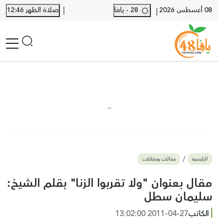
|
08 أغسطس 2026
28 - يافا
صلاة الظهر 12:46
|
الرئيسية
أخبار محلية
أخبار يافا
SHORTS
أخبار اللد والرملة
نكبة يافا 48
بيع وشراء
الرئيسية
مقالات ومقابلات
أخبار القدس
وفيات
مقال بعنوان "ولا تقربوا الزنا" بقلم الشيخ:
المزيد
سليمان سطل
ارسل خبر
الكاتب
2011-04-27 13:02:00