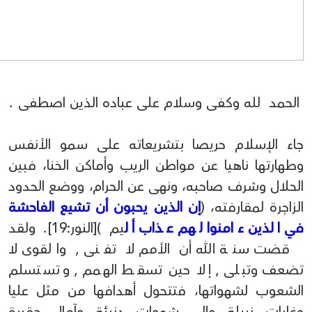
الحمد لله وكفى وسلام على عباده الذين اصطفى .
جاء الإسلام حريصا بتشريعاته على سمو الأنفس
وطهارتها ناهيا عن مواطن الريب وأماكن الخنا، فبين
الحلال وشرف صاحبه، ونهى عن الحرام، ووضع الحدود
الزاجرة لمقارفته، (
إن الذين يحبون أن تشيع الفاحشة
في الذين ءامنوا لهم عذاب أل
يم )[النور:19]. ولقد
قضت سنة الله أن الأمم لا تفنى , والقوى لا
تضعف وتبلى , إلا حين تسقط الهمم , وتستسلم
الشعوب لشهواتها، فتتحول أهدافها من مثل عليا
وغايات نبيلة وإلى شهوات دنيئة وآمال حقيرة