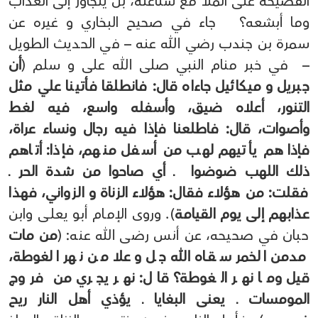
الفضيحة على الملأ مع شناعته، بل يتجاوز إلى العذاب
وما أبشعه؟ جاء في صحيح البخاري و غيره عن
سمرة بن جندب رضي الله عنه – في الحديث الطويل
– في خبر منام النبي صلى الله على و سلم (
أن
جبريل و ميكائيل جاءاه قال: فانطلقا فأتينا علي مثل
التنور، أعلاه ضيق، وأسفله واسع، فيه لغط
وأصوات، قال: فاطلعنا فإذا فيه رجال ونساء عراة،
فإذا هم يأتيهم لهب من أسفل منهم، فإذا: أتاهم
ذلك اللهب ضوضوا ـ أي صاحوا من شدة الحر ـ
فقلت: من هؤلاء فقال: هؤلاء الزناة و الزواني، فهذا
عذابهم إلى يوم القيامة
). وروى الإمـام أبو يعلـى وابن
حبان في صحيحه، عن أنس رضى الله عنه: (
من مات
مدمن الخمر سقـاه الله جل وعلا من نهر الغوطة،
قيل وما نهر الغوطة؟ قال: نهر يجري من فروج
المومسات ـ يعنى البغايا ـ يؤذي أهل النار ريح