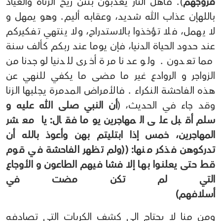
فروجهم
). فأهل النار يعذبون بنتن ريح الزناة والعياذ
باللهإن عذاب الله شديد، وعقابه أليم. وهو يمهل و
لا يهمل، فلا تؤخذوا بالاستدراج، ولا ينتهي تفكيركم
عند حدود الحياة الدنيا، فإن يوما عند ربكم كألف سنة
مما تعدون . ولو عدنا مرة أخرى للدنيا لوجدنا من
الزواجر و الروادع غير ما مضى ما يكفي للنهي عن
هذه الفاحشة النكراء . فالأمراض المدمرة يجلبها الزنا
وقد جاء في الحديث، (
أن النبي صلى الله عليه و
سلم أقبل على المهاجرين يوما فقال: يا معشر
المهاجرين، خمس إذا ابتليتم بهن وأعوذ بالله أن
تدركوهن فذكر منها: ((ولم تظهر الفاحشة في قوم
قط حتى يعلنـوا بهـا إلا فشا فيهم الطاعون و الأوجاع
التي لم تكن مضت في
أسلافهم)
ومن منا لا يحتاج إلي كشف الكربات التي تصادفه