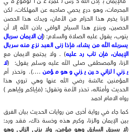
فالإيمان بإذن الله حرس للمرء عن الوقوع في
المحرمات، وهو درع يحمي صاحبه عن المهلكات، لكن
الزنا يخرم هذا الحزام من الأمان، ويدك هذا الحصن
الحصين، وينزع هذا السياج الواقي باذن الله إلا أن
يتوب، يقول عليه الصلاة والسلام: (
إن الايمان سربال
يسربله الله من يشاء، فإذا زنى العبد نزع منه سربال
الإيمان، فإن تاب رد عليه
) . ولا يجتمع الايمان مع
الزنا، والمصطفى صلى الله عليه وسلم يقول: (
لا
يزني الزاني حين يزني وهو مؤمن
....). وتحذر أم
المؤمنين عائشة رضي الله عنها وهي تروي هذا
الحديث وأمثاله، تحذر الأمة وتقول: (فإياكم وإياهم )
رواه الامام احمد
كما جاء في رواية أخرى من روايات الحديث بيان الفرق
بين الإيمان والزنا، وكرم هذه وخسة ذاك، فقد ورد:
(
لا يسرق السارق وهو مؤمن، ولا يزني الزاني وهو