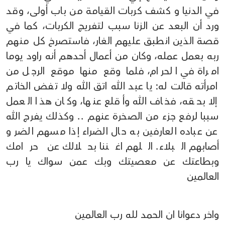
في الدنيا و كشف كربات القيامة من باب أولى، وقد
ورد أن البعد عن الزنا سبب لتفريج الكربات، كما في
قصة الذين انطبق عليهم الغار، فاستصرخ كل منهم
ربه بعمل عمله، وكان من أعمال أحدهم أنه راود يوما
امراة في الحرام، فلما وقع منها موقع الرجل من
امرأته قالت له: يا عبد الله اتق الله ولا تفض الخاتم
إلا بحقه، فخاف الله وأقلع عنها، وكان هذا العمل
سببا لرفع جزء من الصخرة عنهم .. وكذلك يفرج الله
عن عباده العارفين به حال الضراء إذا مسهم الضر و
أصابهم البلاء. اللهم اغننا بحلالك عن حرامك
وبطاعتك عن معصيتك وبك عمن سواك يا رب
العالمين
واخر دعوانا ان الحمد لله رب العالمين