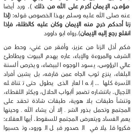
مؤمن، الإيمان أكرم على الله من ذلك
). ورد أيضا
عنه صلى الله عليه وسلم بهذا الخصوص قوله: (
إذا
زنا أحدكم خرج منه الإيمان وكان عليه كالظلة، فإذا
انقلع رجع إليه الإيمان
).رواه ابو داوود
فكم أذل الزنا من عزيز، وأفقر من غني، وحط من
الشرف والمروءة والإباء، عاره يهدم البيوت ويطاطئ
عالي الرؤوس، يسود الوجوه البيضاء، ويخرص ألسنة
البلغاء، ينزع ثوب الجاه عمن قارفه، بل يشين أفراد
الأسرة كلها .. إنه العار الذى يطول حتى تتناقله
الأجيال. بانتشاره تضمر أابواب الحلال، ويكثر اللقطاء،
وتنشأ طبقات بلا هوية، طبقات شاذة تحقد على
المجتمع وتحمل بذور الشر ـ إلا أن يشاء الله ـ وحينها
يعم الفساد ويتعرض المجتمع للسقوط. أيها العقلاء:
فكروا قليلا في الصدور قبل الورود، وتحسبوا