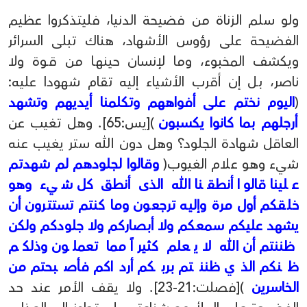
ولو سلم الزناة من فضيحة الدنيا، فليتذكروا عظيم
الفضيحة على رؤوس الأشهاد، هناك تبلى السرائر
ويكشف المخبوء، وما لإنسان حينهـا من قـوة ولا
ناصر، بـل إن أقرب الأشياء إليه تقام شهودا عليه:
(
اليوم نختم على أفواههم وتكلمنا أيديهم وتشهد
أرجلهم بما كانوا يكسبون
)[يس:65]. وهل تغيب عن
العاقل شهادة الجلود؟ وهل دون الله ستر يغيب عنه
شيء وهو علام الغيوب(
وقالوا لجلودهم لم شهدتم
علينا قالوا أنطقنا الله الذى أنطق كل شيء وهو
خلقكم أول مرة وإليه ترجعون وما كنتم تستترون أن
يشهد عليكم سمعكم ولا أبصاركم ولا جلودكم ولكن
ظننتم أن الله لا يعلم كثيراً مما تعملون وذلكم
ظنكم الذي ظننتم بربكم أرداكم فأصبحتم من
الخاسرين
)[فصلت:21-23]. ولا يقف الأمر عند حد