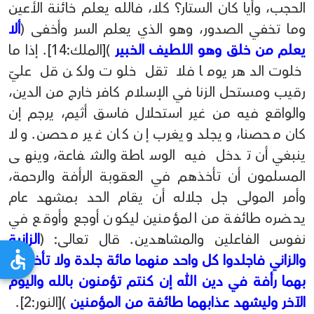
الحجب، وأيا كان الستار؟ كلا، فالله يعلم خائنة الأعين
وما تخفي الصدور، وهو الذي يعلم السر وأخفى (
ألا
يعلم من خلق وهو اللطيف الخبير
)[الملك:14]. إذا ما
خلوت الدهر يوما فلا تقل خلوت ولكن قل عليّ
رقيب ومستحل الزنا في الإسلام كافر خارج من الدين،
والواقع فيه من غير استحلال فاسق أثيم، يرجم إن
كان محصنا، ويجلد ويغرب إن كان غير محصن. ولا
ينبغي أن تدخل فيه الوساطة والشفاعة، وينهى
المسلمون أن تأخذهم في العقوبة الرأفة والرحمة،
وأمر المولى جل جلاله أن يقام الحد بمشهد عام
يحضره طائفة من المؤمنين ليكون أوجع وأوقع في
نفوس الفاعلين والمشاهدين. قال تعالى: (
الزانية
والزاني فاجلدوا كل واحد منهما مائة جلدة ولا تأخذكم
بهما رأفة في دين الله إن كنتم تؤمنون بالله واليوم
الآخر وليشهد عذابهما طائفة من المؤمنين
)[النور:2].