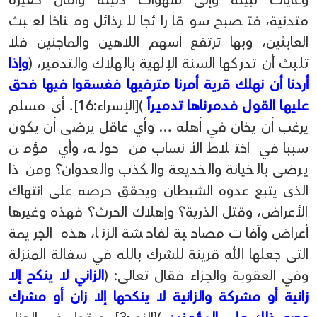
متدنية، فتصبح سوقا رائجا للرذائل ومناخا لعبث
العابثين، وبها ترتفع أسهم اللاهين والماجنين فلا
تلبث أن تدركها السنة الإلهية بالهلاك والتدمير، (
وإذا
أردنا أن نهلك قرية أمرنا مترفيها ففسقوا فيها فحق
عليها القول فدمرناها تدميراً
)[الإسراء:16]. أى مسلم
يرغب أن يخان في أهله … وأي عاقل يرضى أن يكون
سببا في اختلاط الأنساب من حوله، وأي مؤمن
يرضى بالخيانة والخديعة والكذب والعدوان؟ ومن ذا
الذى يتبع عدوه الشيطان ويحقق حرصه على انتهاك
الأعراض، وقتل الذرية؟ وإهلاك الحرث؟ فهذه وغيرها
أعراض وآفات مصاحبة لفاحشة الزنا، هذه الجريمة
التى جعلها الله قرينة للشرك بالله في سفالة المنزلة
وفي العقوبة والجزاء فقال تعالى: (
الزاني لا ينكح إلا
زانية أو مشركة والزانية لا ينكحها إلا زان أو مشرك