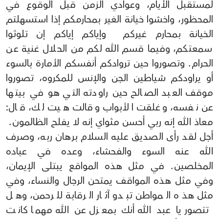
لمستقبل الأيام، وعوادي الزمن قبل الوقوع في
المحظور، واخشوا خيانة الغير بمحارمكم إذا استسهلتم
الخيانة بمحارم غيركم وإياكم إياكم إن تلوثوا
سمعتكم، وفيما قسم الله لكم من الحلال غنية عن
الحرام. وتصوروا حين تروادكم أنفسكم الأمارة بالسوء
أو يراودكم شياطين الجن والإنس للمكروه، تصوروا
موقف العبد الصالح حين راودته التي هو في بيتها
عن نفسه، وغلقت الأبواب وقالت هيت لك، قال:
معاذ الله إنه ربي أحسن مثواي إنه لا يفلح الظالمون.
أجل لقد رأى الصديق عليه السلام برهان ربه، وصرف
الله عنه السوء والفحشاء، وعده في عباده
المخلصين. في مثل هذه المواقع يبتلى الإيمان،
وفي مثل هذه المواقف يمتحن الرجال والنساء، وفي
مثل هذه المواطن تبدو آثار الرقابة للرحمن، وهل
تتصور يا عبد الله أنك بمعزل عن الله مهما كانت