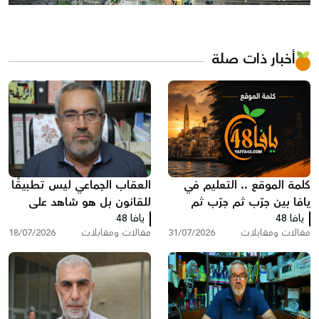
أخبار ذات صلة
كلمة الموقع .. التعليم في
العقاب الجماعي ليس تطبيقًا
يافا بين جرّب ثم جرّب ثم
للقانون بل هو شاهد على
يافا 48
انظر ماذا سيحدث!
يافا 48
تخبط المؤسسه الرسمية
مقالات ومقابلات
31/07/2026
مقالات ومقابلات
18/07/2026
بقلم : عمر سكسك