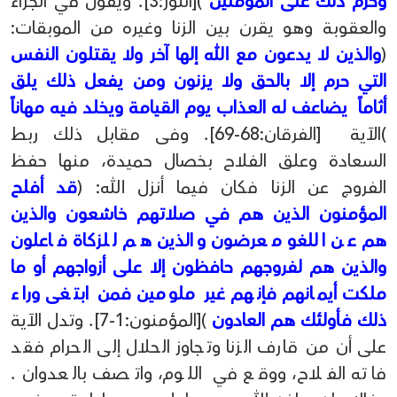
وحرم ذلك على المؤمنين
)[النور:3]. ويقول في الجزاء
والعقوبة وهو يقرن بين الزنا وغيره من الموبقات:
(
والذين لا يدعون مع الله إلها آخر ولا يقتلون النفس
التي حرم إلا بالحق ولا يزنون ومن يفعل ذلك يلق
أثاماً يضاعف له العذاب يوم القيامة ويخلد فيه مهاناً
)الآية [الفرقان:68-69]. وفى مقابل ذلك ربط
السعادة وعلق الفلاح بخصال حميدة، منها حفظ
الفروج عن الزنا فكان فيما أنزل الله: (
قد أفلح
المؤمنون الذين هم في صلاتهم خاشعون والذين
هم عن اللغو معرضون والذين هم للزكاة فاعلون
والذين هم لفروجهم حافظون إلا على أزواجهم أو ما
ملكت أيمانهم فإنهم غير ملومين فمن ابتغى وراء
ذلك فأولئك هم العادون
)[المؤمنون:1-7]. وتدل الآية
على أن من قارف الزنا وتجاوز الحلال إلى الحرام فقد
فاته الفلاح، ووقع في اللوم، واتصف بالعدوان .