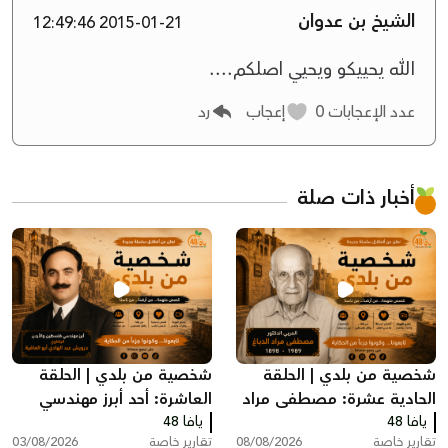
الشيخ بن عدوان
2015-01-21 12:49:46
الله يحييكو ويحيي اصلكم....
عدد الإعجابات
0
إعجاب
رد
أخبار ذات صلة
شخصية من بلدي | الحلقة
شخصية من بلدي | الحلقة
الحادية عشرة: مصطفى مراد
العاشرة: أحد أبرز مهندسي
يافا 48
الدباغ.. رائد بناء المدارس
يافا 48
فلسطين والأردن اليافاوي
تقارير خاصة
08/08/2026
تقارير خاصة
03/08/2026
وتربية الأجيال في فلسطين
درويش أبو العافية