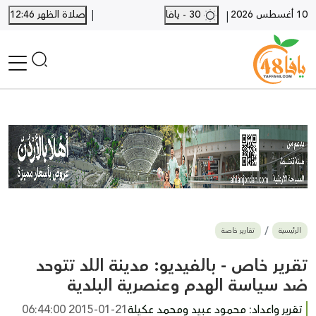
|
10 أغسطس 2026
30 - يافا
صلاة الظهر 12:46
|
الرئيسية
أخبار محلية
أخبار يافا
SHORTS
أخبار اللد والرملة
نكبة يافا 48
بيع وشراء
الرئيسية
تقارير خاصة
أخبار القدس
وفيات
تقرير خاص - بالفيديو: مدينة اللد تتوحد
المزيد
ضد سياسة الهدم وعنصرية البلدية
ارسل خبر
تقرير واعداد: محمود عبيد ومحمد عكيلة
2015-01-21 06:44:00