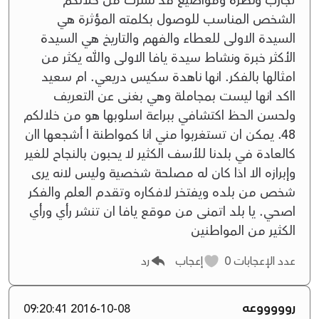
الشخص المناسب للوصول بكلمته المؤثرة هي
السيدة الاولى للعطاء والفهم والتاريخ هي السيدة
الأكثر خبرة ونشاط سيدة يافا الاولى والله يكثر من
امثالها بالفكر. انها ناهدة سكيس دريعي. ام سعيد
ااكد انها ليست بمجاملة وهي بغنى عن التعريف
ولحسن الحظ اكتشافي ببراعة اسلوبها هو من خلالكم
48. يمكن ان تستغربوا مني انا كمواطنة ا أشجعها اان
كالعادة في بلدنا للأسف الكثير لا يحبون بالنجاح للغير
وإبرازه الا اذا كان له مصلحة شخصية وليس لانه يرى
شخص من بلده ويفتخر لافكاره وتقدم العلم والفكر
اصحي. يا بلد اتمنى من موقع يافا ان تنشر رأي ورأي
الكثير من المواطنين
عدد الإعجابات
0
إعجاب
رد
روووووعه
2016-10-08 09:20:41