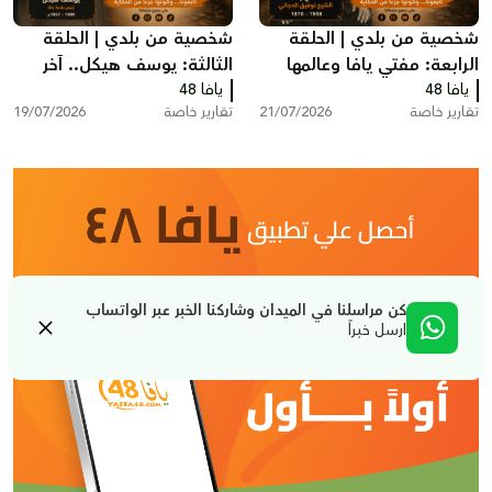
شخصية من بلدي | الحلقة
شخصية من بلدي | الحلقة
الرابعة: مفتي يافا وعالمها
الثالثة: يوسف هيكل.. آخر
يافا 48
الشيخ توفيق عبد الله
يافا 48
رئيس لبلدية يافا قبل النكبة
تقارير خاصة
21/07/2026
تقارير خاصة
19/07/2026
الدجاني
كن مراسلنا في الميدان وشاركنا الخبر عبر الواتساب
ارسل خبراً