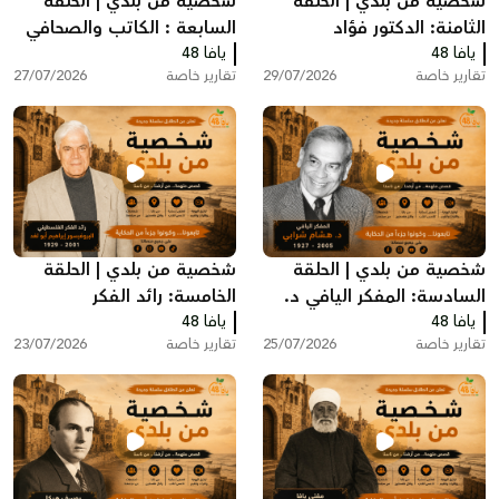
شخصية من بلدي | الحلقة
شخصية من بلدي | الحلقة
الثامنة: الدكتور فؤاد
السابعة : الكاتب والصحافي
يافا 48
الدجاني.. رائد الطب والجراحة
يافا 48
اليافاوي شفيق الحوت
تقارير خاصة
29/07/2026
تقارير خاصة
27/07/2026
في فلسطين
شخصية من بلدي | الحلقة
شخصية من بلدي | الحلقة
السادسة: المفكر اليافي د.
الخامسة: رائد الفكر
يافا 48
هشام شرابي
يافا 48
الفلسطيني البروفيسور
تقارير خاصة
25/07/2026
تقارير خاصة
23/07/2026
إبراهيم أبو لغد