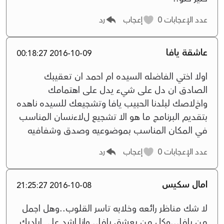
عدد الإعجابات
0
إعجاب
رد
عاشقة يافا
2016-10-09 00:18:27
اوﻻ اختي الفاضله السيده ام احمد ان تعقيبك
الصادق ان دل على شيء يدل على اهتمامك
واخﻻصك لبلدنا الحبيب يافا وتشجيعك للسيده ناهده
بتقديم البرنامج ما هو اﻻ تشجيع لﻻءنسان المناسب
في المكان المناسب بموضوعيه وصدق وشفافيه
عدد الإعجابات
0
إعجاب
رد
امال سكيس
2016-10-08 21:25:27
لا شك مناظر رائعه وخلابه تاسر القلوب..وهل اجمل
من يافا...وكل من يعشق يافا.. وانا اشد على اياديك