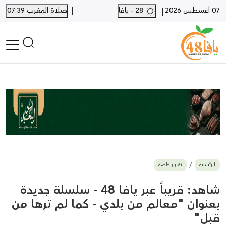
|
07 أغسطس 2026
28 - يافا
صلاة المغرب 07:39
|
الرئيسية
أخبار محلية
أخبار يافا
SHORTS
أخبار اللد والرملة
نكبة يافا 48
بيع وشراء
الرئيسية
تقارير خاصة
أخبار القدس
وفيات
شاهد: قريباً عبر يافا 48 - سلسلة جديدة
المزيد
بعنوان "معالم من بلدي - كما لم ترها من
قبل"
ارسل خبر