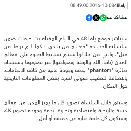
يافا48
2016-10-08 08:49:00
مشاركة عبر
سيباشر موقع يافا 48 في الأيام المقبلة بث حلقات ضمن
سلسلته الجديدة "معالم من بلدي - كما لم ترها من
قبل"، والتي من خلالها سيتم تسليط الضوء على معالم
المدن (يافا، اللد والرملة وضواحيها) عبر تصويرها باستخدام
طائرة "phantom" بدقة وجودة عالية من كافة الاتجاهات،
بالاضافة لتعقيب صوتي لسرد بعض المعلومات التاريخية
حول المكان.
وسيتم خلال السلسلة تصوير كل ما يميز المدن من معالم
دينية وتاريخية واقتصادية وتجارية، بدقة وجودة تصوير 4K،
وستكون كل حلقة عبارة عن دقيقة أو أقل.