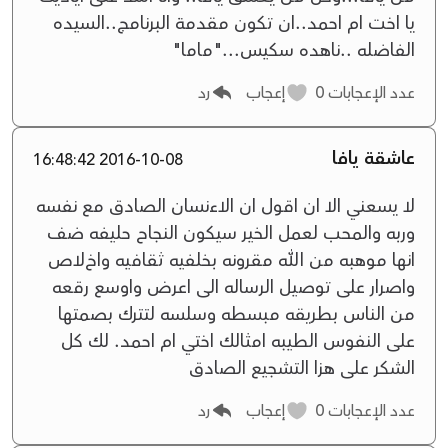
يا اخت ام احمد..ان تكون مقدمة البرنامج..السيده
الفاضله ..ناهده سكيس..."ماما"
عدد الإعجابات
0
إعجاب
رد
عاشقة يافا
2016-10-08 16:48:42
ﻻ يسعني اﻻ ان اقول ان اﻻءنسان الصادق مع نفسه
وربه والمحب لعمل الخير سيكون النجاح حليفه ضف
انها موهبه من الله مقرونه بخلفيه ثقافيه واخﻻص
واصرار على توصيل الرساله الى اعرض واوسع رقعه
من الناس بطريقه مبسطه وسلسه لتترك بصمتها
على النفوس الطيبه امثالك اختي ام احمد. لك كل
الشكر على هزا التشجيع الصادق
عدد الإعجابات
0
إعجاب
رد