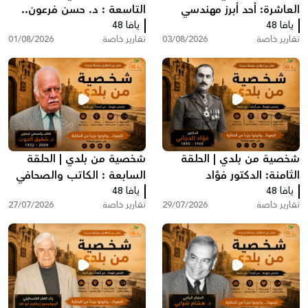
العاشرة: أحد أبرز مهندسي
التاسعة : د. حسن فرعون..
يافا 48
فلسطين والأردن اليافاوي
يافا 48
الطبيب الذي رفض مغادرة
تقارير خاصة
03/08/2026
تقارير خاصة
01/08/2026
درويش أبو العافية
يافا عام 1948
شخصية من بلدي | الحلقة
شخصية من بلدي | الحلقة
الثامنة: الدكتور فؤاد
السابعة : الكاتب والصحافي
يافا 48
الدجاني.. رائد الطب والجراحة
يافا 48
اليافاوي شفيق الحوت
تقارير خاصة
29/07/2026
تقارير خاصة
27/07/2026
في فلسطين