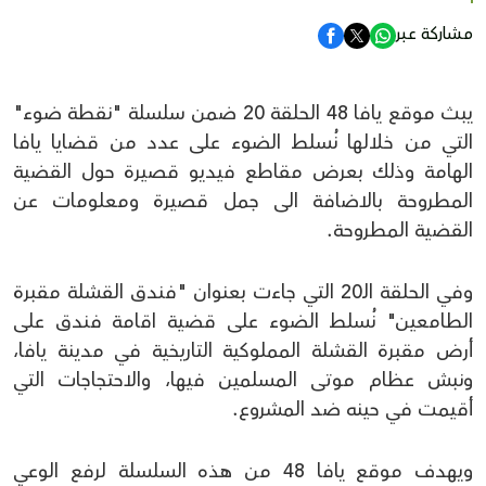
مشاركة عبر
يبث موقع يافا 48 الحلقة 20 ضمن سلسلة "نقطة ضوء"
التي من خلالها نُسلط الضوء على عدد من قضايا يافا
الهامة وذلك بعرض مقاطع فيديو قصيرة حول القضية
المطروحة بالاضافة الى جمل قصيرة ومعلومات عن
القضية المطروحة.
وفي الحلقة الـ20 التي جاءت بعنوان "فندق القشلة مقبرة
الطامعين" نُسلط الضوء على قضية اقامة فندق على
أرض مقبرة القشلة المملوكية التاريخية في مدينة يافا،
ونبش عظام موتى المسلمين فيها، والاحتجاجات التي
أقيمت في حينه ضد المشروع.
ويهدف موقع يافا 48 من هذه السلسلة لرفع الوعي