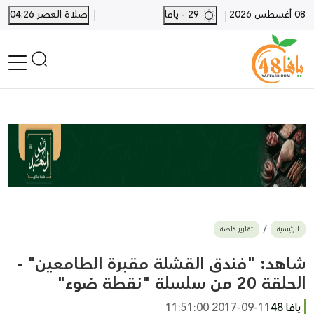
|
08 أغسطس 2026
29 - يافا
صلاة العصر 04:26
|
الرئيسية
أخبار محلية
أخبار يافا
SHORTS
أخبار اللد والرملة
نكبة يافا 48
بيع وشراء
الرئيسية
تقارير خاصة
أخبار القدس
وفيات
شاهد: "فندق القشلة مقبرة الطامعين" -
المزيد
الحلقة 20 من سلسلة "نقطة ضوء"
ارسل خبر
يافا 48
2017-09-11 11:51:00