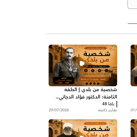
شخصية من بلدي | الحلقة
الثامنة: الدكتور فؤاد الدجاني..
ا
يافا 48
رائد الطب والجراحة في فلسطين
01/
تقارير خاصة
29/07/2026