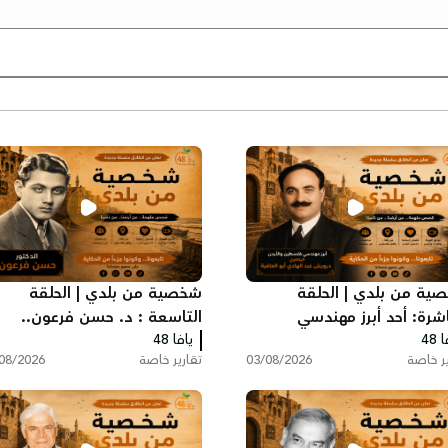
ية من بلدي | الحلقة
شخصية من بلدي | الحلقة
اشرة: أحد أبرز مهندسي
التاسعة : د. حسن فرعون..
 48
فلسطين والأردن اليافاوي
يافا 48
الطبيب الذي رفض مغادرة ياف
ير خاصة
03/08/2026
تقارير خاصة
08/2026
يش أبو العافية
عام 1948