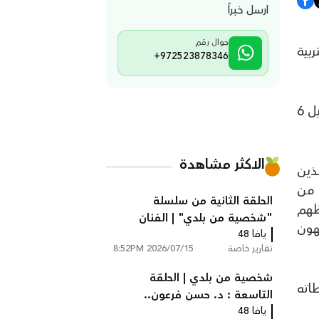
ارسل خبراً
جوال رقم
تربية
+972523878346
ويجدد المركز دعوته إلى أهالي مدينة يافا بتسجيل أبنائهم فيه لتحفيظهم وتعليمهم القرآن الكريم، من جيل 6
الاكثر مشاهدة
لذين
 من
الحلقة الثانية من سلسلة
يظهم
"شخصية من بلدي" | الفنان
هون
يافا 48
التشكيلي إسماعيل شموط
تقارير خاصة
2026/07/15 8:52PM
شخصية من بلدي | الحلقة
اته
التاسعة : د. حسن فرعون..
يافا 48
الطبيب الذي رفض مغادرة يافا