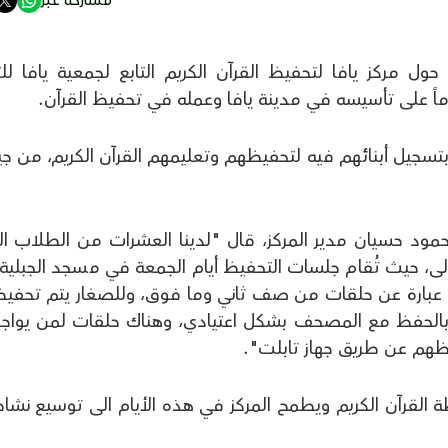
خاصاً بالفيديو حول مركز يافا لتحفيظ القرآن الكريم التابع لجمعية يافا لل
افا 48 مع الشيخ محمود حسيان مدير المركز، قال "لدينا العشرات من الطلاب ا
لى، حيث تُقام جلسات التحفيظ أيام الجمعة في مسجد الجبلية
مسة، وهي عبارة عن حلقات من صف ثاني وما فوق، وللصغار يتم تحف
وم بالحفظ مع المصحف بشكل اعتيادي، وهناك حلقات لمن يواج
يظهم عن طريق جهاز تابلت".
ة القرآن الكريم ويطمح المركز في هذه الأيام الى توسيع نشاط