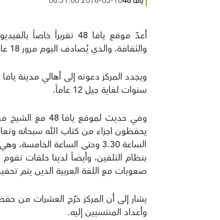
يافا 48
2018-03-10 08:51:00
أعدّ موقع يافا 48 تقريراً 
والثقافة، والذي يُصادف اليوم مرور 18 عاماً على تأسيسه في مدينة يافا وعمله في تحفيظ القرآن.
سنوات لغاية جيل 12 عاماً.
وفي حديث لموقع ي
يحفظون اجزاء من كتاب الله سبحانه وتعا
الساعة 3.30 وحتى الساعة الخا
بنظام التلقين، وأيضاً لدينا حلقات تق
صعوبات مع اللغة العربية الذين يتم تحف
يشار إلى أن المركز خرّج العشرات من حفظ
وأعداد المنتسبين إليه.