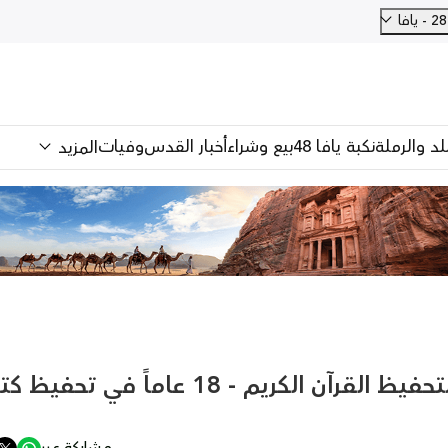
فا
للد والرملة
نكبة يافا 48
بيع وشراء
أخبار القدس
وفيات
المزيد
شاهد: تقرير خاص "مركز يافا لتحفيظ القرآن الكريم - 18 عاماً في ت
مشاركة عبر