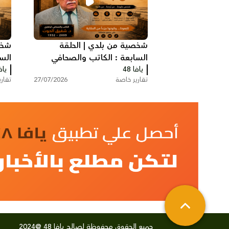
شخصية من بلدي | الحلقة
شخص
السابعة : الكاتب والصحافي
الس
يافا 48
اليافاوي شفيق الحوت
يافا
هشا
تقارير خاصة
27/07/2026
تقار
جميع الحقوق محفوظة لصالح يافا 48 @2024