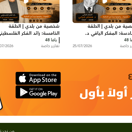
ية من بلدي | الحلقة
شخصية من بلدي | الحلقة
ادسة: المفكر اليافي د.
الخامسة: رائد الفكر الفلسطين
 48
م شرابي
يافا 48
البروفيسور إبراهيم أبو لغد
ير خاصة
25/07/2026
تقارير خاصة
07/2026
من نحن
ت