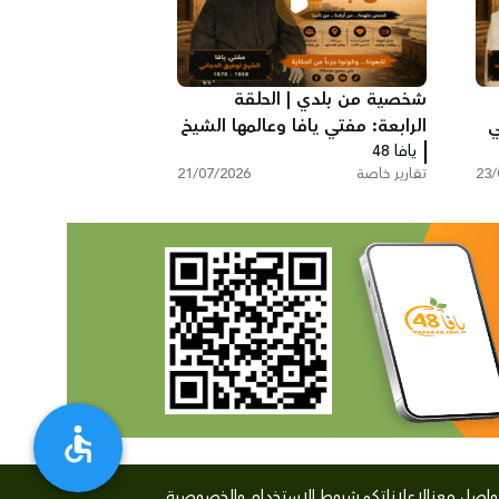
شخصية من بلدي | الحلقة
ي
الرابعة: مفتي يافا وعالمها الشيخ
يافا 48
توفيق عبد الله الدجاني
23/
تقارير خاصة
21/07/2026
واصل معنا
لإعلاناتكم
شروط الإستخدام والخصوصية